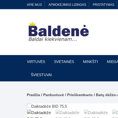
Skip
APIE MUS
APMOKĖJIMAS LIZINGAS
PRISTATYMAS
to
content
VIRTUVĖS
SVETAINĖS
MINKŠTI
MIEG
VIRTUVĖS SIENELĖS
Svetainės baldų kolekcijos
Kampai
Virtuvės si
Spint
ŠVIESTUVAI
kolek
Virtuvų spintelių kolekcijos
Sekcijos
Sofos-lovos
Sienelės m
Miega
Pradžia
/
Parduotuvė
/
Prieškambario
/
Batų dėžės-
Standartinės virtuvės
Klasikinių baldų kolekcijos
Komplektai
Darbai-galer
Lovos
Kriauklės
Skleidžiami žurnaliniai staliukai
Kušetės-tachtos
Plokš