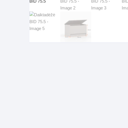
Pakabinamos spintelės
Žurnaliniai staliukai
Miegamieji foteliai
Lovos
Pastatomos spintelės
Komodos/spintelės
Poilsio foteliai-Supa
Čiužin
Stalviršiai
RTV staliukai
Pufai-Minkštasuolia
Spint
Virtuvės priedai
Vitrinos-indaujos
Pufai sėdmaišiai vi
Spint
Kampai – suolai
Darbai-galerija
Darbai-galerija
Spint
valgomojo stalai
Spin
4m
Virtuvės- stalai+kėdės
komplektai
Kampi
Kėdės
Nakti
Baro kėdės