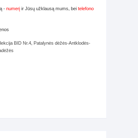
ą -
numerį
ir Jūsų užklausą mums, bei
telefono
ienos
lekcija BID Nr.4
,
Patalynės dėžės-Antklodės-
tadėžės