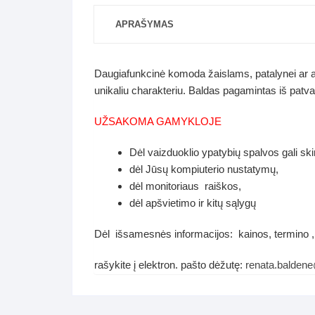
APRAŠYMAS
Daugiafunkcinė komoda žaislams, patalynei ar a
unikaliu charakteriu. Baldas pagamintas iš p
UŽSAKOMA GAMYKLOJE
Dėl vaizduoklio ypatybių spalvos gali ski
dėl Jūsų kompiuterio nustatymų,
dėl monitoriaus raiškos,
dėl apšvietimo ir kitų sąlygų
Dėl išsamesnės informacijos: kainos, termino ,
rašykite į elektron. pašto dėžutę:
renata.balden