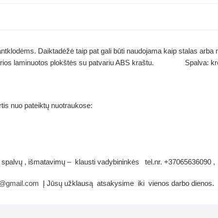
ntklodėms. Daiktadėžė taip pat gali būti naudojama kaip stalas arba
atvarios laminuotos plokštės su patvariu ABS kraštu. Spalva: kr
rtis nuo pateiktų nuotraukose:
 spalvų , išmatavimų – klausti vadybininkės tel.nr. +37065636090 ,
e@gmail.com
Į Jūsų užklausą atsakysime iki vienos darbo dienos.