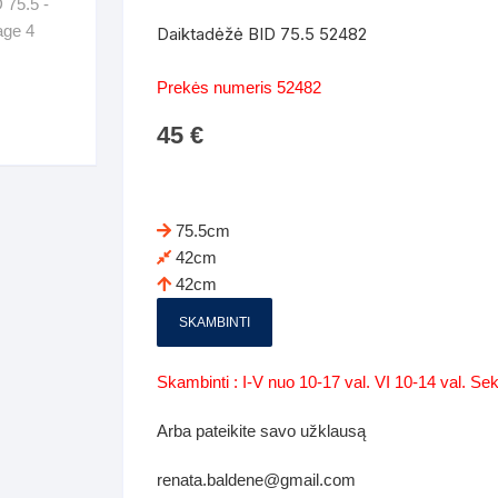
Batų dėžės-suoliukai
Spintos
Daiktadėžė BID 75.5 52482
 spintoje
Dviaukštės lovos
mi foteliai
Veidrodžiai
Komodo
Prekės numeris 52482
iai
Visi Čiužiniai
Miegamieji foteliai- Sofos
45
€
i
Kabyklos
Kabyklo
os iki 1.10
Kaip išpakuoti čiužinį
Pufai-sėdmaišiai-daiktadėžės
deo
Darbai-galerija
Lentyno
os nuo 1,10 iki 2,00
Vaikų-jaunuolio spintos
75.5cm
Darbai-ga
42cm
os atidaromom durim 2-4m
Komodos
42cm
tos stumdomom durim 2-
Vaikų -jaunuolio rašomieji stalai
SKAMBINTI
Vaikų ir jaunuolių kėdės
Skambinti : I-V nuo 10-17 val. VI 10-14 val. S
nės spintos
Lentynos
Arba pateikite savo užklausą
nės spintelės
renata.baldene@gmail.com
Čiužiniai – patalynė