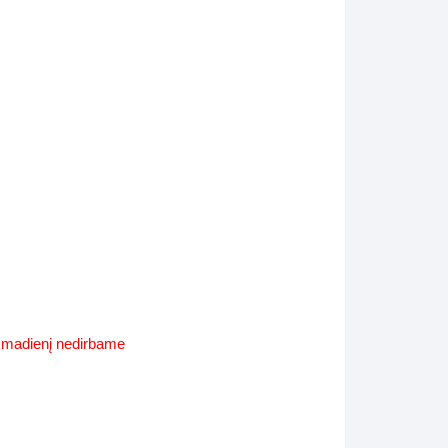
Supynės-supami foteliai
s
Kiti lauko baldai
s
Darbai-galerija
s
lerija
ekmadienį nedirbame