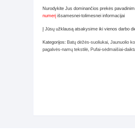
dos
Nurodykite Jus dominančios prekės pavadinim
Pufai sėdmaišiai video
numerį
išsamesnei-tolimesnei informacijai
tiniai staliukai
Darbai-galerija
Į Jūsų užklausą atsakysime iki vienos darbo d
ynės dėžės-Antklodės-
vės-namų tekstilė
Kategorijos:
Batų dėžės-suoliukai
,
Jaunuolio ko
pagalvės-namų tekstilė
,
Pufai-sėdmaišiai-daik
i-galerija