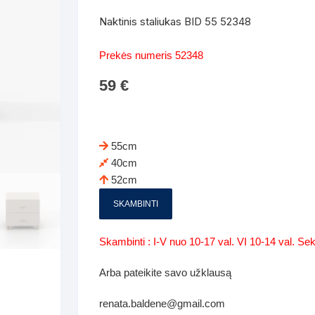
Batų dėžės-suoliukai
Spintos
Naktinis staliukas BID 55 52348
 spintoje
Dviaukštės lovos
mi foteliai
Veidrodžiai
Komodo
Prekės numeris 52348
iai
Visi Čiužiniai
Miegamieji foteliai- Sofos
59
€
i
Kabyklos
Kabyklo
os iki 1.10
Kaip išpakuoti čiužinį
Pufai-sėdmaišiai-daiktadėžės
deo
Darbai-galerija
Lentyno
os nuo 1,10 iki 2,00
Vaikų-jaunuolio spintos
55cm
Darbai-ga
40cm
os atidaromom durim 2-4m
Komodos
52cm
tos stumdomom durim 2-
Vaikų -jaunuolio rašomieji stalai
SKAMBINTI
Vaikų ir jaunuolių kėdės
Skambinti : I-V nuo 10-17 val. VI 10-14 val. S
nės spintos
Lentynos
Arba pateikite savo užklausą
nės spintelės
renata.baldene@gmail.com
Čiužiniai – patalynė