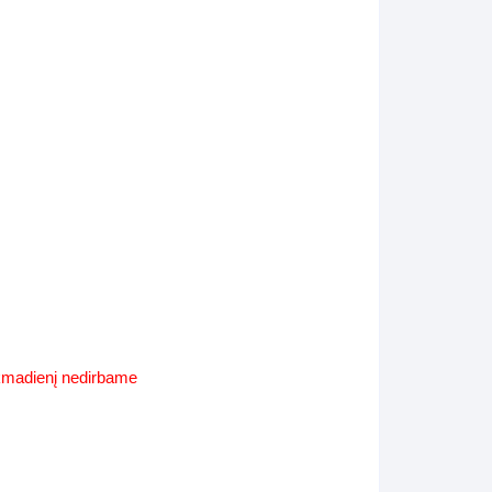
Supynės-supami foteliai
s
Kiti lauko baldai
s
Darbai-galerija
s
lerija
ekmadienį nedirbame