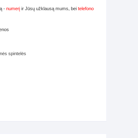
ą -
numerį
ir Jūsų užklausą mums, bei
telefono
ienos
nės spintelės