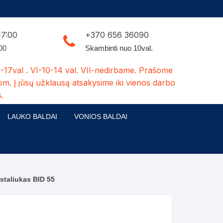
17:00
+370 656 36090
:00
Skambinti nuo 10val.
-17val . VI-10-14 val. VII-nedirbame. Prašome
om. Į jūsų užklausą atsakysime iki vienos darbo
.
LAUKO BALDAI
VONIOS BALDAI
ldų kolekcijos
Medžio masyvo lauko baldai
 stalai
šuns būdos-kiti medžio gaminiai
 staliukas BID 55
dės
Pavėsinės -tuoletai-sandėliukai
ilsio kėdės
Šuliniai