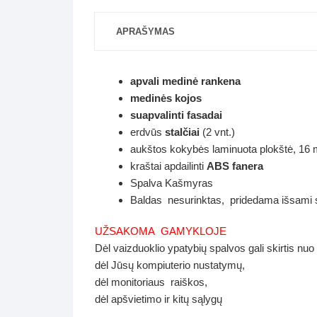
APRAŠYMAS
apvali medinė rankena
medinės kojos
suapvalinti fasadai
erdvūs
stalčiai
(2 vnt.)
aukštos kokybės laminuota plokštė,
16
kraštai apdailinti
ABS fanera
Spalva Kašmyras
Baldas nesurinktas, pridedama išsami su
UŽSAKOMA GAMYKLOJE
Dėl vaizduoklio ypatybių spalvos gali skirtis nuo
dėl Jūsų kompiuterio nustatymų,
dėl monitoriaus raiškos,
dėl apšvietimo ir kitų sąlygų