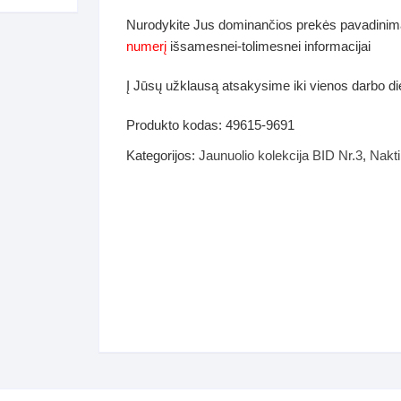
dos
Nurodykite Jus dominančios prekės pavadinim
Pufai sėdmaišiai video
numerį
išsamesnei-tolimesnei informacijai
tiniai staliukai
Darbai-galerija
Į Jūsų užklausą atsakysime iki vienos darbo d
ynės dėžės-Antklodės-
vės-namų tekstilė
Produkto kodas:
49615-9691
i-galerija
Kategorijos:
Jaunuolio kolekcija BID Nr.3
,
Nakti