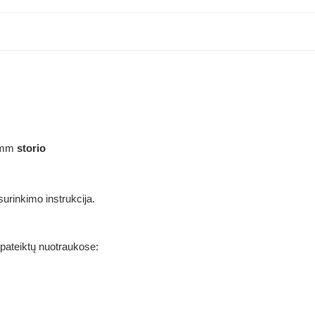
 mm
storio
rinkimo instrukcija.
 pateiktų nuotraukose: