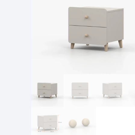
Pakabinamos spintelės
Žurnaliniai staliukai
Miegamieji foteliai
Lovos
Pastatomos spintelės
Komodos/spintelės
Poilsio foteliai-Supa
Čiužin
Stalviršiai
RTV staliukai
Pufai-Minkštasuolia
Spint
Virtuvės priedai
Vitrinos-indaujos
Pufai sėdmaišiai vi
Spint
Kampai – suolai
Darbai-galerija
Darbai-galerija
Spint
valgomojo stalai
Spin
4m
Virtuvės- stalai+kėdės
komplektai
Kampi
Kėdės
Nakti
Baro kėdės