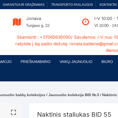
GARANTIJA IR GRĄŽINIMAS
TRANSPORTO PASLAUGOS
KONTAKTAI
Jonava
I-V 10:00 - 
Turgaus g. 22
VI 10:00 - 14
Skambinti : +37065636090/ Sav.dienos: I-V nuo 10
rašykite į šią pašto dėžutę: renata.baldene@gmail.c
dienos
AMOJO
PRIEŠKAMBARIO
VAIKŲ-JAUNUOLIO
BIURO
enelės
ų ir Miegamojo baldų
Prieškambario baldų kolekcijos
Vaikų jaunuolio baldų kolekcijos
Biuro ba
cijos
ontavimas
Standartiniai prieškambariai
Jaunuolio standartiniai
Rašomieji
mojo baldų komplektai
komlektai-sekcijos
aunuolio baldų kolekcijos
/
Jaunuolio kolekcija BID Nr.3
/ Naktinis
ija
Prieškambario spintos
Biuro kė
 su audiniu
Kušetės
Komodos
Darbo-po
Naktinis staliukas BID 55
tinės lovos
Lovos