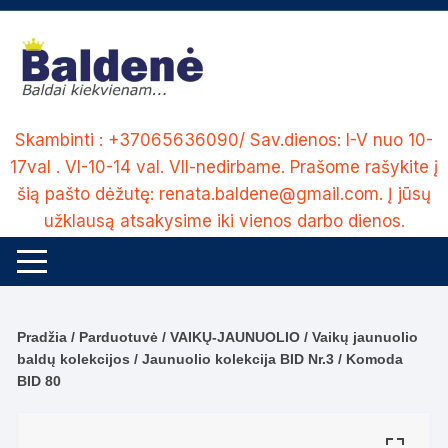
Skip
to
content
Skambinti : +37065636090/ Sav.dienos: I-V nuo 10-
17val . VI-10-14 val. VII-nedirbame. Prašome rašykite į
šią pašto dėžutę: renata.baldene@gmail.com. Į jūsų
užklausą atsakysime iki vienos darbo dienos.
Pradžia
/
Parduotuvė
/
VAIKŲ-JAUNUOLIO
/
Vaikų jaunuolio
baldų kolekcijos
/
Jaunuolio kolekcija BID Nr.3
/ Komoda
BID 80