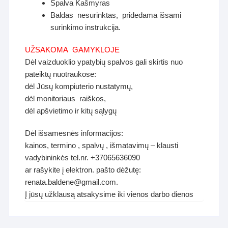
Spalva Kašmyras
Baldas nesurinktas, pridedama išsami
surinkimo instrukcija.
UŽSAKOMA GAMYKLOJE
Dėl vaizduoklio ypatybių spalvos gali skirtis nuo
pateiktų nuotraukose:
dėl Jūsų kompiuterio nustatymų,
dėl monitoriaus raiškos,
dėl apšvietimo ir kitų sąlygų
Dėl išsamesnės informacijos:
kainos, termino , spalvų , išmatavimų – klausti
vadybininkės tel.nr. +37065636090
ar rašykite į elektron. pašto dėžutę:
renata.baldene@gmail.com.
Į jūsų užklausą atsakysime iki vienos darbo dienos