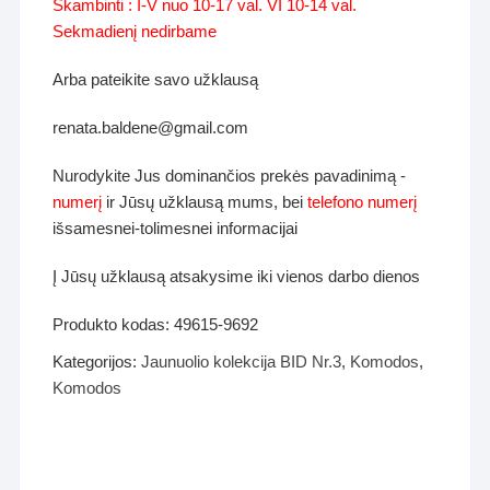
Skambinti : I-V nuo 10-17 val. VI 10-14 val.
Sekmadienį nedirbame
Arba pateikite savo užklausą
renata.baldene@gmail.com
Nurodykite Jus dominančios prekės pavadinimą -
numerį
ir Jūsų užklausą mums, bei
telefono numerį
išsamesnei-tolimesnei informacijai
Į Jūsų užklausą atsakysime iki vienos darbo dienos
Produkto kodas:
49615-9692
Kategorijos:
Jaunuolio kolekcija BID Nr.3
,
Komodos
,
Komodos