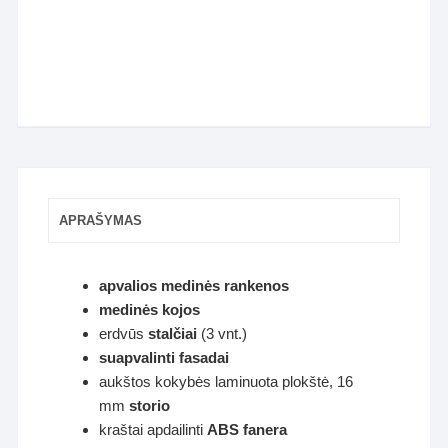
APRAŠYMAS
apvalios medinės rankenos
medinės kojos
erdvūs
stalčiai
(3 vnt.)
suapvalinti fasadai
aukštos kokybės laminuota plokštė,
16
mm
storio
kraštai apdailinti
ABS fanera