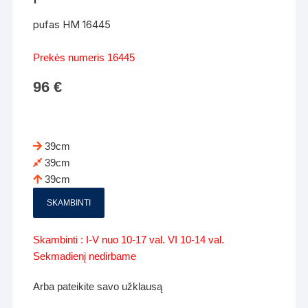
pufas HM 16445
Prekės numeris 16445
96
€
39cm
39cm
39cm
SKAMBINTI
Skambinti : I-V nuo 10-17 val. VI 10-14 val.
Sekmadienį nedirbame
Arba pateikite savo užklausą