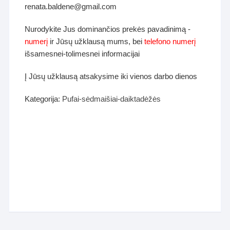
renata.baldene@gmail.com
Nurodykite Jus dominančios prekės pavadinimą -
numerį
ir Jūsų užklausą mums, bei
telefono numerį
išsamesnei-tolimesnei informacijai
Į Jūsų užklausą atsakysime iki vienos darbo dienos
Kategorija:
Pufai-sėdmaišiai-daiktadėžės