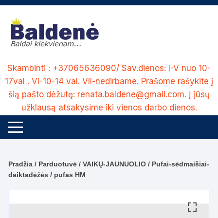
Skip
to
content
Skambinti : +37065636090/ Sav.dienos: I-V nuo 10-
17val . VI-10-14 val. VII-nedirbame. Prašome rašykite į
šią pašto dėžutę: renata.baldene@gmail.com. Į jūsų
užklausą atsakysime iki vienos darbo dienos.
Pradžia
/
Parduotuvė
/
VAIKŲ-JAUNUOLIO
/
Pufai-sėdmaišiai-
daiktadėžės
/ pufas HM