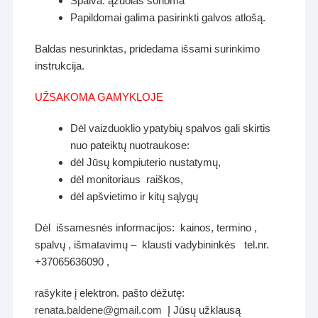
Spalva: ąžuolas sonoma
Papildomai galima pasirinkti galvos atlošą.
Baldas nesurinktas, pridedama išsami surinkimo
instrukcija.
UŽSAKOMA GAMYKLOJE
Dėl vaizduoklio ypatybių spalvos gali skirtis
nuo pateiktų nuotraukose:
dėl Jūsų kompiuterio nustatymų,
dėl monitoriaus raiškos,
dėl apšvietimo ir kitų sąlygų
Dėl išsamesnės informacijos: kainos, termino ,
spalvų , išmatavimų – klausti vadybininkės tel.nr.
+37065636090 ,
rašykite į elektron. pašto dėžutę:
renata.baldene@gmail.com
Į Jūsų užklausą