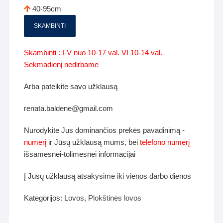
40-95cm
SKAMBINTI
Skambinti : I-V nuo 10-17 val. VI 10-14 val.
Sekmadienį nedirbame
Arba pateikite savo užklausą
renata.baldene@gmail.com
Nurodykite Jus dominančios prekės pavadinimą -
numerį
ir Jūsų užklausą mums, bei
telefono numerį
išsamesnei-tolimesnei informacijai
Į Jūsų užklausą atsakysime iki vienos darbo dienos
Kategorijos:
Lovos
,
Plokštinės lovos