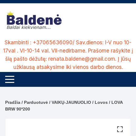
Skip
to
content
Skambinti : +37065636090/ Sav.dienos: I-V nuo 10-
17val . VI-10-14 val. VII-nedirbame. Prašome rašykite į
šią pašto dėžutę: renata.baldene@gmail.com. Į jūsų
užklausą atsakysime iki vienos darbo dienos.
Pradžia
/
Parduotuvė
/
VAIKŲ-JAUNUOLIO
/
Lovos
/ LOVA
BRW 90*200