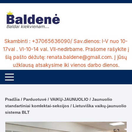
Skip
to
content
Skambinti : +37065636090/ Sav.dienos: I-V nuo 10-
17val . VI-10-14 val. VII-nedirbame. Prašome rašykite į
šią pašto dėžutę: renata.baldene@gmail.com. Į jūsų
užklausą atsakysime iki vienos darbo dienos.
Pradžia
/
Parduotuvė
/
VAIKŲ-JAUNUOLIO
/
Jaunuolio
standartiniai komlektai-sekcijos
/ Lietuviška vaikų-jaunuolio
sistema BLT