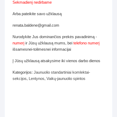
Sekmadienį nedirbame
Arba pateikite savo užklausą
renata.baldene@gmail.com
Nurodykite Jus dominančios prekės pavadinimą -
numerį
ir Jūsų užklausą mums, bei
telefono numerį
išsamesnei-tolimesnei informacijai
Į Jūsų užklausą atsakysime iki vienos darbo dienos
Kategorijos:
Jaunuolio standartiniai komlektai-
sekcijos
,
Lentynos
,
Vaikų-jaunuolio spintos