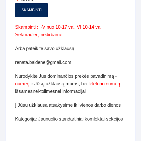
SKAMBINTI
Skambinti : I-V nuo 10-17 val. VI 10-14 val.
Sekmadienį nedirbame
Arba pateikite savo užklausą
renata.baldene@gmail.com
Nurodykite Jus dominančios prekės pavadinimą -
numerį
ir Jūsų užklausą mums, bei
telefono numerį
išsamesnei-tolimesnei informacijai
Į Jūsų užklausą atsakysime iki vienos darbo dienos
Kategorija:
Jaunuolio standartiniai komlektai-sekcijos