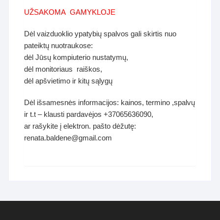
UŽSAKOMA GAMYKLOJE
Dėl vaizduoklio ypatybių spalvos gali skirtis nuo
pateiktų nuotraukose:
dėl Jūsų kompiuterio nustatymų,
dėl monitoriaus raiškos,
dėl apšvietimo ir kitų sąlygų
Dėl išsamesnės informacijos: kainos, termino ,spalvų
ir t.t – klausti pardavėjos +37065636090,
ar rašykite į elektron. pašto dėžutę:
renata.baldene@gmail.com