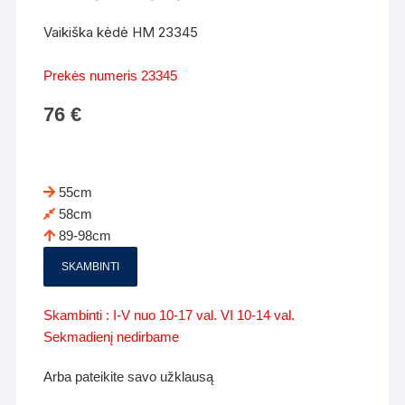
Vaikiška kėdė HM 23345
Prekės numeris 23345
76
€
55cm
58cm
89-98cm
SKAMBINTI
Skambinti : I-V nuo 10-17 val. VI 10-14 val.
Sekmadienį nedirbame
Arba pateikite savo užklausą