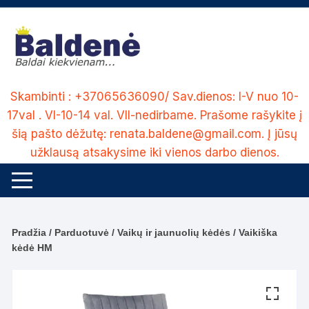
Skip
to
content
Skambinti : +37065636090/ Sav.dienos: I-V nuo 10-
17val . VI-10-14 val. VII-nedirbame. Prašome rašykite į
šią pašto dėžutę: renata.baldene@gmail.com. Į jūsų
užklausą atsakysime iki vienos darbo dienos.
Pradžia
/
Parduotuvė
/
Vaikų ir jaunuolių kėdės
/ Vaikiška
kėdė HM