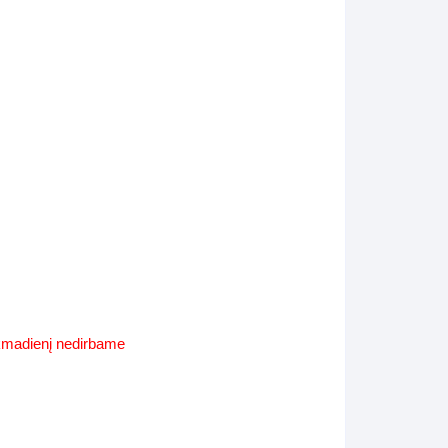
Supynės-supami foteliai
s
Kiti lauko baldai
s
Darbai-galerija
s
lerija
ekmadienį nedirbame