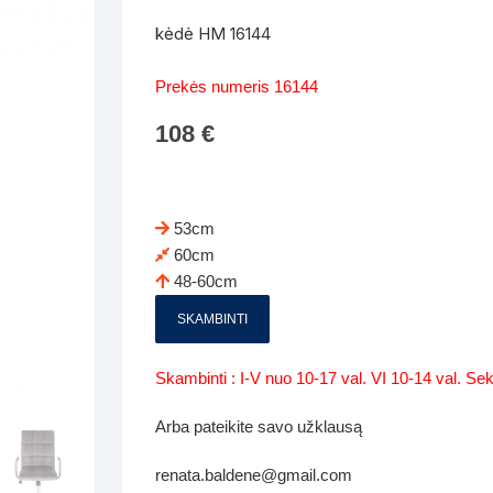
Batų dėžės-suoliukai
Spintos
kėdė HM 16144
 spintoje
Dviaukštės lovos
mi foteliai
Veidrodžiai
Komodo
Prekės numeris 16144
iai
Visi Čiužiniai
Miegamieji foteliai- Sofos
108
€
i
Kabyklos
Kabyklo
os iki 1.10
Kaip išpakuoti čiužinį
Pufai-sėdmaišiai-daiktadėžės
deo
Darbai-galerija
Lentyno
os nuo 1,10 iki 2,00
Vaikų-jaunuolio spintos
53cm
Darbai-ga
60cm
os atidaromom durim 2-4m
Komodos
48-60cm
tos stumdomom durim 2-
Vaikų -jaunuolio rašomieji stalai
SKAMBINTI
Vaikų ir jaunuolių kėdės
Skambinti : I-V nuo 10-17 val. VI 10-14 val. S
nės spintos
Lentynos
Arba pateikite savo užklausą
nės spintelės
renata.baldene@gmail.com
Čiužiniai – patalynė