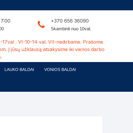
17:00
+370 656 36090
:00
Skambinti nuo 10val.
-17val . VI-10-14 val. VII-nedirbame. Prašome
om. Į jūsų užklausą atsakysime iki vienos darbo
.
LAUKO BALDAI
VONIOS BALDAI
ldų kolekcijos
Medžio masyvo lauko baldai
 stalai
šuns būdos-kiti medžio gaminiai
dės
Pavėsinės -tuoletai-sandėliukai
ilsio kėdės
Šuliniai