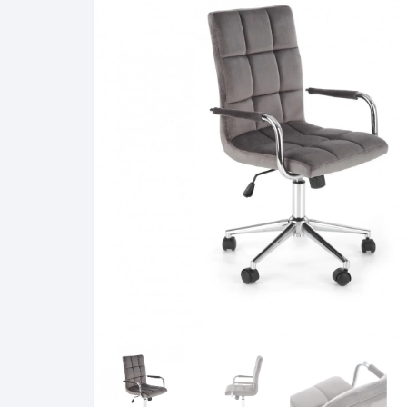
Pakabinamos spintelės
Žurnaliniai staliukai
Miegamieji foteliai
Lovos
Pastatomos spintelės
Komodos/spintelės
Poilsio foteliai-Supa
Čiužin
Stalviršiai
RTV staliukai
Pufai-Minkštasuolia
Spint
Virtuvės priedai
Vitrinos-indaujos
Pufai sėdmaišiai vi
Spint
Kampai – suolai
Darbai-galerija
Darbai-galerija
Spint
valgomojo stalai
Spin
4m
Virtuvės- stalai+kėdės
komplektai
Kampi
Kėdės
Nakti
Baro kėdės