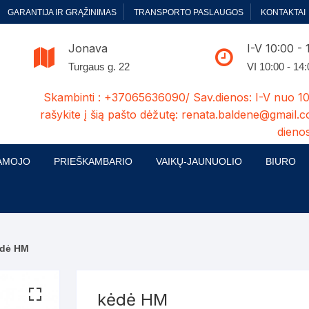
GARANTIJA IR GRĄŽINIMAS
TRANSPORTO PASLAUGOS
KONTAKTAI
Jonava
I-V 10:00 - 
Turgaus g. 22
VI 10:00 - 14
Skambinti : +37065636090/ Sav.dienos: I-V nuo 10
rašykite į šią pašto dėžutę: renata.baldene@gmail.c
dienos
AMOJO
PRIEŠKAMBARIO
VAIKŲ-JAUNUOLIO
BIURO
enelės
ų ir Miegamojo baldų
Prieškambario baldų kolekcijos
Vaikų jaunuolio baldų kolekcijos
Biuro ba
cijos
ontavimas
Standartiniai prieškambariai
Jaunuolio standartiniai
Rašomieji
mojo baldų komplektai
komlektai-sekcijos
ėdė HM
ija
Prieškambario spintos
Biuro kė
 su audiniu
Kušetės
Komodos
Darbo-po
kėdė HM
tinės lovos
Lovos