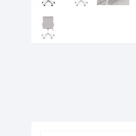
Komo
Galerija-darbai
Kosme
Patal
pagal
Darba