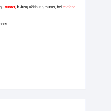
ą -
numerį
ir Jūsų užklausą mums, bei
telefono
ienos