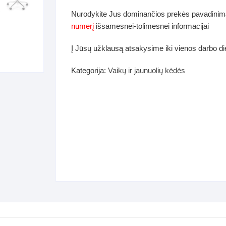
dos
Nurodykite Jus dominančios prekės pavadinim
Pufai sėdmaišiai video
numerį
išsamesnei-tolimesnei informacijai
tiniai staliukai
Darbai-galerija
Į Jūsų užklausą atsakysime iki vienos darbo d
ynės dėžės-Antklodės-
vės-namų tekstilė
Kategorija:
Vaikų ir jaunuolių kėdės
i-galerija