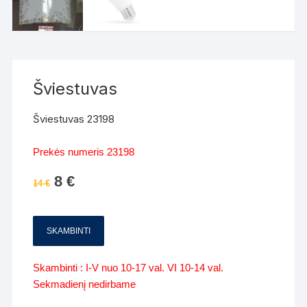
Šviestuvas
Šviestuvas 23198
Prekės numeris 23198
Original
8
€
Current
14
€
price
price
was:
is:
14 €.
8 €.
SKAMBINTI
Skambinti : I-V nuo 10-17 val. VI 10-14 val.
Sekmadienį nedirbame