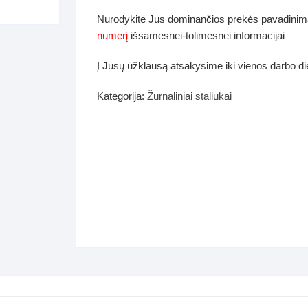
dos
Nurodykite Jus dominančios prekės pavadinim
Pufai sėdmaišiai video
numerį
išsamesnei-tolimesnei informacijai
tiniai staliukai
Darbai-galerija
Į Jūsų užklausą atsakysime iki vienos darbo d
ynės dėžės-Antklodės-
vės-namų tekstilė
Kategorija:
Žurnaliniai staliukai
i-galerija