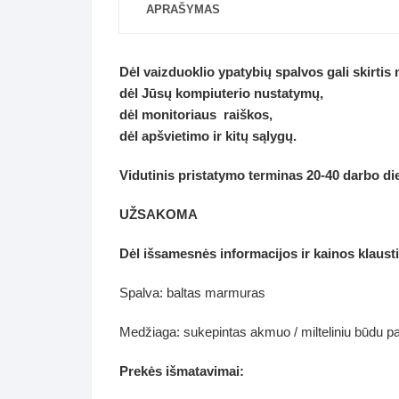
APRAŠYMAS
Dėl vaizduoklio ypatybių spalvos gali skirtis
dėl Jūsų kompiuterio nustatymų,
dėl monitoriaus raiškos,
dėl apšvietimo ir kitų sąlygų.
Vidutinis pristatymo terminas 20-40 darbo di
UŽSAKOMA
D
ėl
išsamesnės informacijos ir kainos klaust
Spalva: baltas marmuras
Medžiaga: sukepintas akmuo / milteliniu būdu p
Prekės išmatavimai: