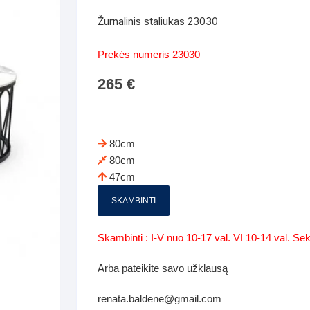
Batų dėžės-suoliukai
Spintos
Žurnalinis staliukas 23030
 spintoje
Dviaukštės lovos
mi foteliai
Veidrodžiai
Komodo
Prekės numeris 23030
iai
Visi Čiužiniai
Miegamieji foteliai- Sofos
265
€
i
Kabyklos
Kabyklo
os iki 1.10
Kaip išpakuoti čiužinį
Pufai-sėdmaišiai-daiktadėžės
deo
Darbai-galerija
Lentyno
os nuo 1,10 iki 2,00
Vaikų-jaunuolio spintos
80cm
Darbai-ga
80cm
os atidaromom durim 2-4m
Komodos
47cm
tos stumdomom durim 2-
Vaikų -jaunuolio rašomieji stalai
SKAMBINTI
Vaikų ir jaunuolių kėdės
Skambinti : I-V nuo 10-17 val. VI 10-14 val. S
nės spintos
Lentynos
Arba pateikite savo užklausą
nės spintelės
renata.baldene@gmail.com
Čiužiniai – patalynė