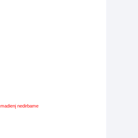
Supynės-supami foteliai
s
Kiti lauko baldai
s
Darbai-galerija
s
lerija
ekmadienį nedirbame