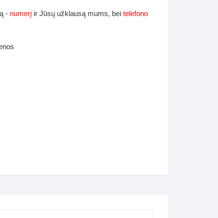
ą -
numerį
ir Jūsų užklausą mums, bei
telefono
ienos