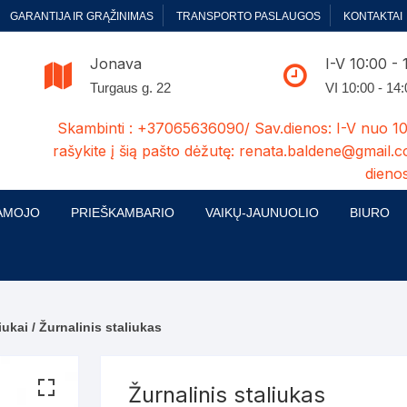
GARANTIJA IR GRĄŽINIMAS
TRANSPORTO PASLAUGOS
KONTAKTAI
Jonava
I-V 10:00 - 
Turgaus g. 22
VI 10:00 - 14
Skambinti : +37065636090/ Sav.dienos: I-V nuo 10
rašykite į šią pašto dėžutę: renata.baldene@gmail.c
dienos
AMOJO
PRIEŠKAMBARIO
VAIKŲ-JAUNUOLIO
BIURO
enelės
ų ir Miegamojo baldų
Prieškambario baldų kolekcijos
Vaikų jaunuolio baldų kolekcijos
Biuro ba
cijos
ontavimas
Standartiniai prieškambariai
Jaunuolio standartiniai
Rašomieji
mojo baldų komplektai
komlektai-sekcijos
iukai
/ Žurnalinis staliukas
ija
Prieškambario spintos
Biuro kė
 su audiniu
Kušetės
Komodos
Darbo-po
Žurnalinis staliukas
tinės lovos
Lovos