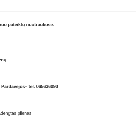
 nuo pateiktų nuotraukose:
enų.
i
P
ardavėjos
– tel. 065636090
adengtas plienas