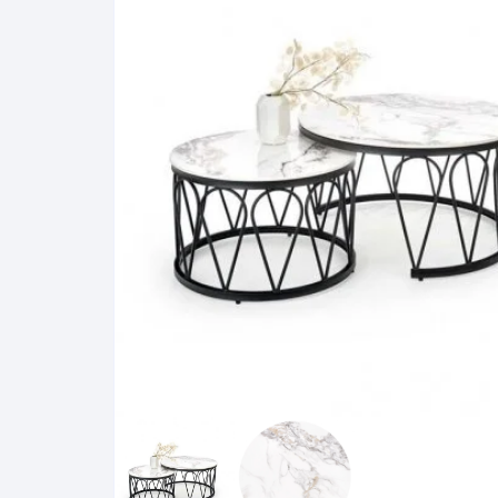
Pakabinamos spintelės
Žurnaliniai staliukai
Miegamieji foteliai
Lovos
Pastatomos spintelės
Komodos/spintelės
Poilsio foteliai-Supa
Čiužin
Stalviršiai
RTV staliukai
Pufai-Minkštasuolia
Spint
Virtuvės priedai
Vitrinos-indaujos
Pufai sėdmaišiai vi
Spint
Kampai – suolai
Darbai-galerija
Darbai-galerija
Spint
valgomojo stalai
Spin
4m
Virtuvės- stalai+kėdės
komplektai
Kampi
Kėdės
Nakti
Baro kėdės