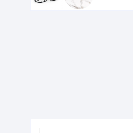
Komo
Galerija-darbai
Kosme
Patal
pagal
Darba