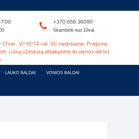
17:00
+370 656 36090
:00
Skambinti nuo 10val.
-17val . VI-10-14 val. VII-nedirbame. Prašome
om. Į jūsų užklausą atsakysime iki vienos darbo
.
LAUKO BALDAI
VONIOS BALDAI
ldų kolekcijos
Medžio masyvo lauko baldai
 stalai
šuns būdos-kiti medžio gaminiai
dės
Pavėsinės -tuoletai-sandėliukai
ilsio kėdės
Šuliniai