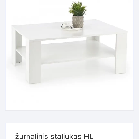
žurnalinis staliukas HL