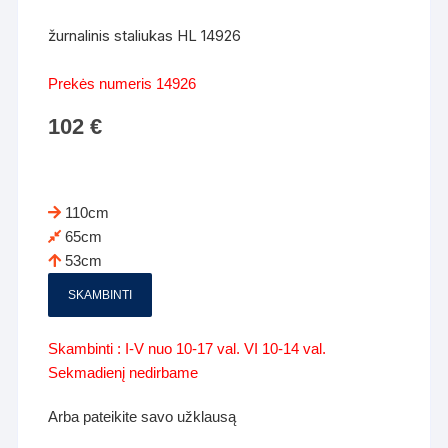
žurnalinis staliukas HL 14926
Prekės numeris 14926
102
€
110cm
65cm
53cm
SKAMBINTI
Skambinti : I-V nuo 10-17 val. VI 10-14 val.
Sekmadienį nedirbame
Arba pateikite savo užklausą