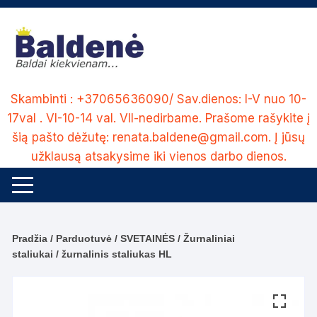
Skip
to
content
Skambinti : +37065636090/ Sav.dienos: I-V nuo 10-
17val . VI-10-14 val. VII-nedirbame. Prašome rašykite į
šią pašto dėžutę: renata.baldene@gmail.com. Į jūsų
užklausą atsakysime iki vienos darbo dienos.
Pradžia
/
Parduotuvė
/
SVETAINĖS
/
Žurnaliniai
staliukai
/ žurnalinis staliukas HL