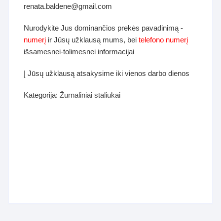
renata.baldene@gmail.com
Nurodykite Jus dominančios prekės pavadinimą -
numerį
ir Jūsų užklausą mums, bei
telefono numerį
išsamesnei-tolimesnei informacijai
Į Jūsų užklausą atsakysime iki vienos darbo dienos
Kategorija:
Žurnaliniai staliukai