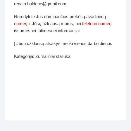
renata.baldene@gmail.com
Nurodykite Jus dominančios prekės pavadinimą -
numerį
ir Jūsų užklausą mums, bei
telefono numerį
išsamesnei-tolimesnei informacijai
Į Jūsų užklausą atsakysime iki vienos darbo dienos
Kategorija:
Žurnaliniai staliukai