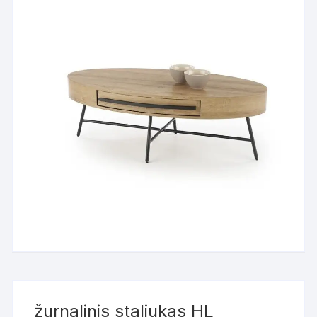
žurnalinis staliukas HL