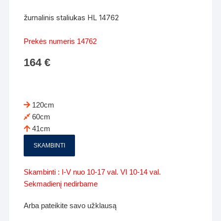
žurnalinis staliukas HL 14762
Prekės numeris 14762
164
€
120cm
60cm
41cm
SKAMBINTI
Skambinti : I-V nuo 10-17 val. VI 10-14 val.
Sekmadienį nedirbame
Arba pateikite savo užklausą