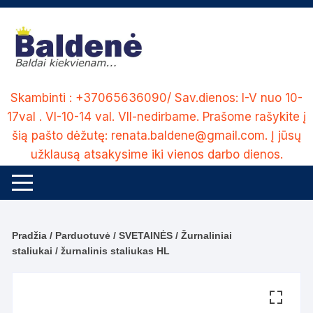
Skip
to
content
Skambinti : +37065636090/ Sav.dienos: I-V nuo 10-
17val . VI-10-14 val. VII-nedirbame. Prašome rašykite į
šią pašto dėžutę: renata.baldene@gmail.com. Į jūsų
užklausą atsakysime iki vienos darbo dienos.
Pradžia
/
Parduotuvė
/
SVETAINĖS
/
Žurnaliniai
staliukai
/ žurnalinis staliukas HL