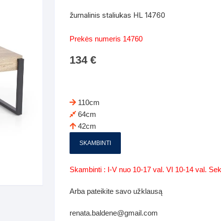
Batų dėžės-suoliukai
Spintos
žurnalinis staliukas HL 14760
 spintoje
Dviaukštės lovos
mi foteliai
Veidrodžiai
Komodo
Prekės numeris 14760
iai
Visi Čiužiniai
Miegamieji foteliai- Sofos
134
€
i
Kabyklos
Kabyklo
os iki 1.10
Kaip išpakuoti čiužinį
Pufai-sėdmaišiai-daiktadėžės
deo
Darbai-galerija
Lentyno
os nuo 1,10 iki 2,00
Vaikų-jaunuolio spintos
110cm
Darbai-ga
64cm
os atidaromom durim 2-4m
Komodos
42cm
tos stumdomom durim 2-
Vaikų -jaunuolio rašomieji stalai
SKAMBINTI
Vaikų ir jaunuolių kėdės
Skambinti : I-V nuo 10-17 val. VI 10-14 val. S
nės spintos
Lentynos
Arba pateikite savo užklausą
nės spintelės
renata.baldene@gmail.com
Čiužiniai – patalynė