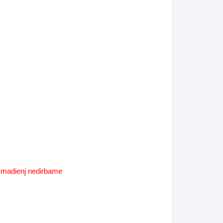
Supynės-supami foteliai
s
Kiti lauko baldai
s
Darbai-galerija
s
lerija
ekmadienį nedirbame