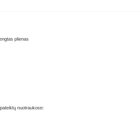
engtas plienas
 pateiktų nuotraukose: