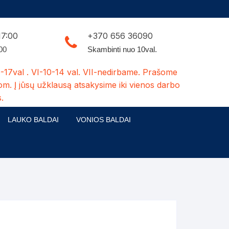
17:00
+370 656 36090
:00
Skambinti nuo 10val.
-17val . VI-10-14 val. VII-nedirbame. Prašome
om. Į jūsų užklausą atsakysime iki vienos darbo
.
LAUKO BALDAI
VONIOS BALDAI
ldų kolekcijos
Medžio masyvo lauko baldai
 stalai
šuns būdos-kiti medžio gaminiai
dės
Pavėsinės -tuoletai-sandėliukai
ilsio kėdės
Šuliniai