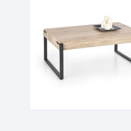
Pakabinamos spintelės
Žurnaliniai staliukai
Miegamieji foteliai
Lovos
Pastatomos spintelės
Komodos/spintelės
Poilsio foteliai-Supa
Čiužin
Stalviršiai
RTV staliukai
Pufai-Minkštasuolia
Spint
Virtuvės priedai
Vitrinos-indaujos
Pufai sėdmaišiai vi
Spint
Kampai – suolai
Darbai-galerija
Darbai-galerija
Spint
valgomojo stalai
Spin
4m
Virtuvės- stalai+kėdės
komplektai
Kampi
Kėdės
Nakti
Baro kėdės