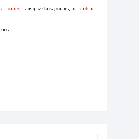
ą -
numerį
ir Jūsų užklausą mums, bei
telefono
ienos