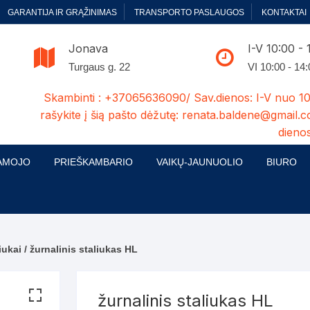
GARANTIJA IR GRĄŽINIMAS
TRANSPORTO PASLAUGOS
KONTAKTAI
Jonava
I-V 10:00 - 
Turgaus g. 22
VI 10:00 - 14
Skambinti : +37065636090/ Sav.dienos: I-V nuo 10
rašykite į šią pašto dėžutę: renata.baldene@gmail.c
dienos
AMOJO
PRIEŠKAMBARIO
VAIKŲ-JAUNUOLIO
BIURO
enelės
ų ir Miegamojo baldų
Prieškambario baldų kolekcijos
Vaikų jaunuolio baldų kolekcijos
Biuro ba
cijos
ontavimas
Standartiniai prieškambariai
Jaunuolio standartiniai
Rašomieji
mojo baldų komplektai
komlektai-sekcijos
iukai
/ žurnalinis staliukas HL
ija
Prieškambario spintos
Biuro kė
 su audiniu
Kušetės
Komodos
Darbo-po
žurnalinis staliukas HL
tinės lovos
Lovos