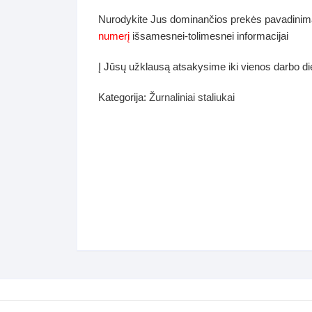
dos
Nurodykite Jus dominančios prekės pavadinim
Pufai sėdmaišiai video
numerį
išsamesnei-tolimesnei informacijai
tiniai staliukai
Darbai-galerija
Į Jūsų užklausą atsakysime iki vienos darbo d
ynės dėžės-Antklodės-
vės-namų tekstilė
Kategorija:
Žurnaliniai staliukai
i-galerija