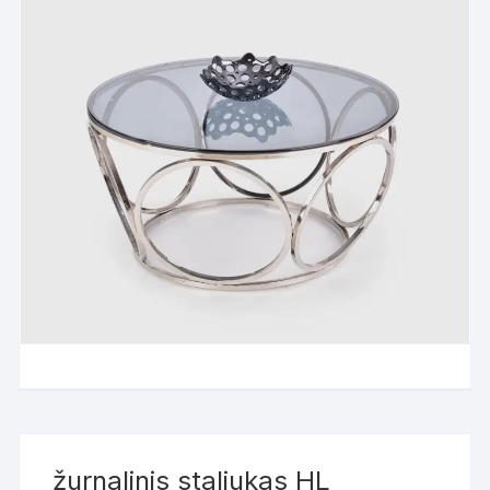
žurnalinis staliukas HL