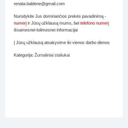
renata.baldene@gmail.com
Nurodykite Jus dominančios prekės pavadinimą -
numerį
ir Jūsų užklausą mums, bei
telefono numerį
išsamesnei-tolimesnei informacijai
Į Jūsų užklausą atsakysime iki vienos darbo dienos
Kategorija:
Žurnaliniai staliukai