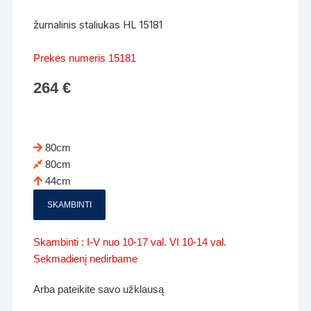
žurnalinis staliukas HL 15181
Prekės numeris 15181
264
€
80cm
80cm
44cm
SKAMBINTI
Skambinti : I-V nuo 10-17 val. VI 10-14 val.
Sekmadienį nedirbame
Arba pateikite savo užklausą