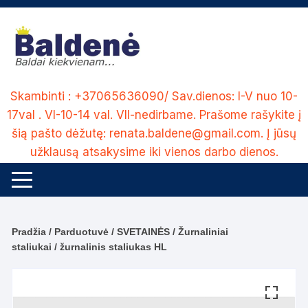
Skip
to
content
Skambinti : +37065636090/ Sav.dienos: I-V nuo 10-
17val . VI-10-14 val. VII-nedirbame. Prašome rašykite į
šią pašto dėžutę: renata.baldene@gmail.com. Į jūsų
užklausą atsakysime iki vienos darbo dienos.
Pradžia
/
Parduotuvė
/
SVETAINĖS
/
Žurnaliniai
staliukai
/ žurnalinis staliukas HL