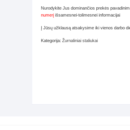
dos
Nurodykite Jus dominančios prekės pavadinim
Pufai sėdmaišiai video
numerį
išsamesnei-tolimesnei informacijai
tiniai staliukai
Darbai-galerija
Į Jūsų užklausą atsakysime iki vienos darbo d
ynės dėžės-Antklodės-
vės-namų tekstilė
Kategorija:
Žurnaliniai staliukai
i-galerija