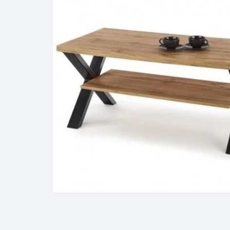
Pakabinamos spintelės
Žurnaliniai staliukai
Miegamieji foteliai
Lovos
Pastatomos spintelės
Komodos/spintelės
Poilsio foteliai-Supa
Čiužin
Stalviršiai
RTV staliukai
Pufai-Minkštasuolia
Spint
Virtuvės priedai
Vitrinos-indaujos
Pufai sėdmaišiai vi
Spint
Kampai – suolai
Darbai-galerija
Darbai-galerija
Spint
valgomojo stalai
Spin
4m
Virtuvės- stalai+kėdės
komplektai
Kampi
Kėdės
Nakti
Baro kėdės