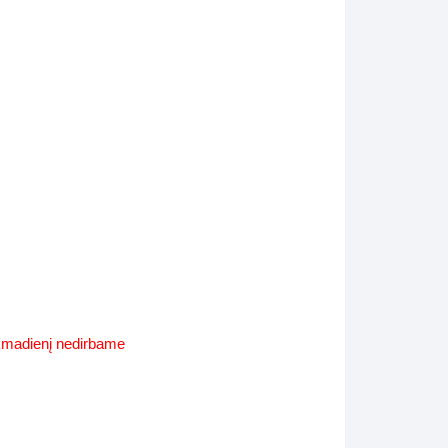
Supynės-supami foteliai
s
Kiti lauko baldai
s
Darbai-galerija
s
lerija
ekmadienį nedirbame