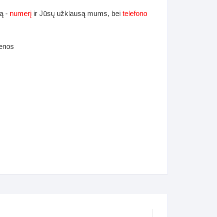
ą -
numerį
ir Jūsų užklausą mums, bei
telefono
ienos