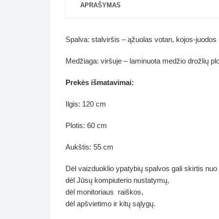
APRAŠYMAS
Spalva: stalviršis – ąžuolas votan, kojos-juodos
Medžiaga: viršuje – laminuota medžio drožlių plo
Prekės išmatavimai:
Ilgis: 120 cm
Plotis: 60 cm
Aukštis: 55 cm
Dėl vaizduoklio ypatybių spalvos gali skirtis nuo
dėl Jūsų kompiuterio nustatymų,
dėl monitoriaus raiškos,
dėl apšvietimo ir kitų sąlygų.