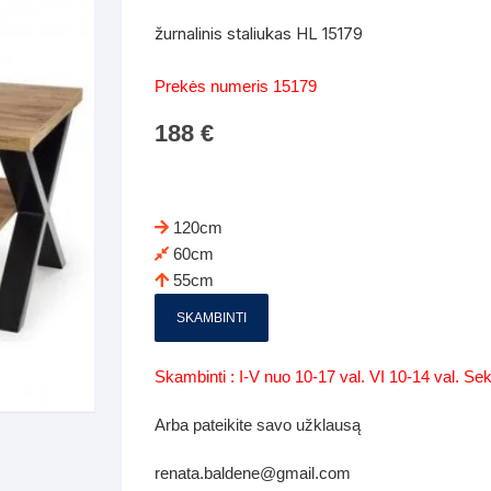
Batų dėžės-suoliukai
Spintos
žurnalinis staliukas HL 15179
 spintoje
Dviaukštės lovos
mi foteliai
Veidrodžiai
Komodo
Prekės numeris 15179
iai
Visi Čiužiniai
Miegamieji foteliai- Sofos
188
€
i
Kabyklos
Kabyklo
os iki 1.10
Kaip išpakuoti čiužinį
Pufai-sėdmaišiai-daiktadėžės
deo
Darbai-galerija
Lentyno
os nuo 1,10 iki 2,00
Vaikų-jaunuolio spintos
120cm
Darbai-ga
60cm
os atidaromom durim 2-4m
Komodos
55cm
tos stumdomom durim 2-
Vaikų -jaunuolio rašomieji stalai
SKAMBINTI
Vaikų ir jaunuolių kėdės
Skambinti : I-V nuo 10-17 val. VI 10-14 val. S
nės spintos
Lentynos
Arba pateikite savo užklausą
nės spintelės
renata.baldene@gmail.com
Čiužiniai – patalynė