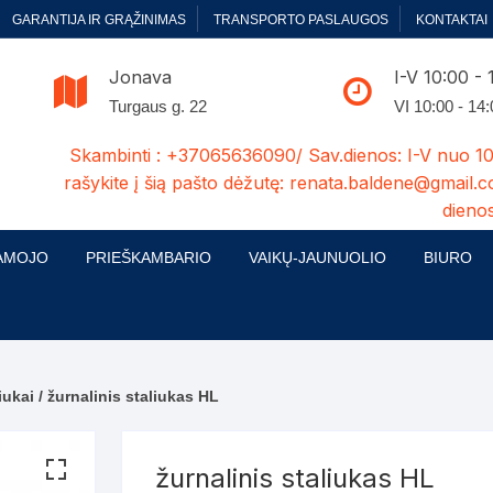
GARANTIJA IR GRĄŽINIMAS
TRANSPORTO PASLAUGOS
KONTAKTAI
Jonava
I-V 10:00 - 
Turgaus g. 22
VI 10:00 - 14
Skambinti : +37065636090/ Sav.dienos: I-V nuo 10
rašykite į šią pašto dėžutę: renata.baldene@gmail.c
dienos
AMOJO
PRIEŠKAMBARIO
VAIKŲ-JAUNUOLIO
BIURO
enelės
ų ir Miegamojo baldų
Prieškambario baldų kolekcijos
Vaikų jaunuolio baldų kolekcijos
Biuro ba
cijos
ontavimas
Standartiniai prieškambariai
Jaunuolio standartiniai
Rašomieji
mojo baldų komplektai
komlektai-sekcijos
iukai
/ žurnalinis staliukas HL
ija
Prieškambario spintos
Biuro kė
 su audiniu
Kušetės
Komodos
Darbo-po
žurnalinis staliukas HL
tinės lovos
Lovos