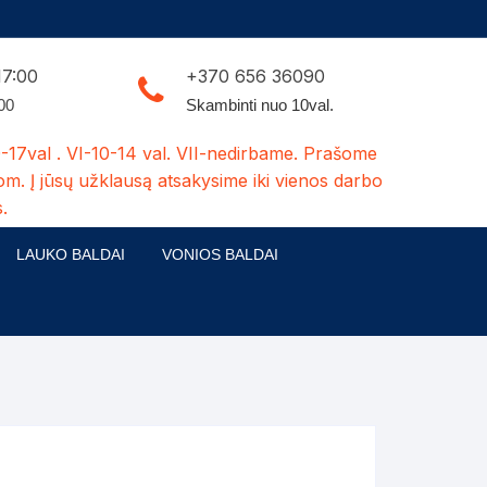
17:00
+370 656 36090
:00
Skambinti nuo 10val.
-17val . VI-10-14 val. VII-nedirbame. Prašome
om. Į jūsų užklausą atsakysime iki vienos darbo
.
LAUKO BALDAI
VONIOS BALDAI
ldų kolekcijos
Medžio masyvo lauko baldai
 stalai
šuns būdos-kiti medžio gaminiai
dės
Pavėsinės -tuoletai-sandėliukai
ilsio kėdės
Šuliniai