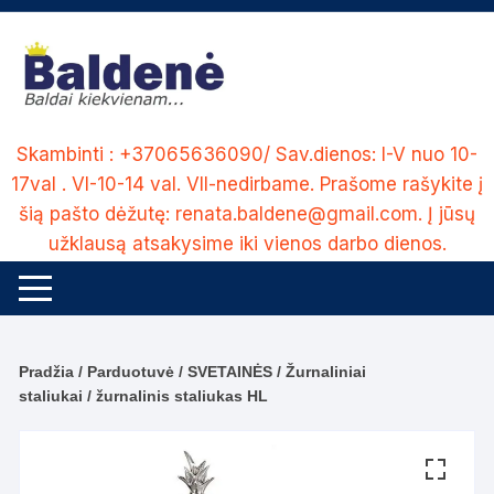
Skip
to
content
Skambinti : +37065636090/ Sav.dienos: I-V nuo 10-
17val . VI-10-14 val. VII-nedirbame. Prašome rašykite į
šią pašto dėžutę: renata.baldene@gmail.com. Į jūsų
užklausą atsakysime iki vienos darbo dienos.
Pradžia
/
Parduotuvė
/
SVETAINĖS
/
Žurnaliniai
staliukai
/ žurnalinis staliukas HL