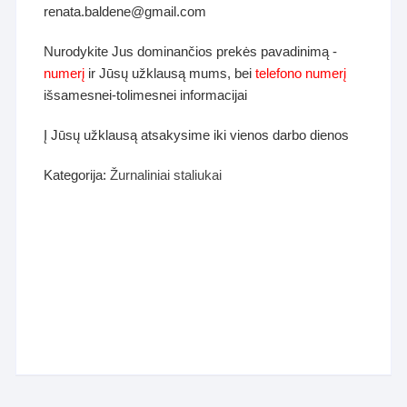
renata.baldene@gmail.com
Nurodykite Jus dominančios prekės pavadinimą -
numerį
ir Jūsų užklausą mums, bei
telefono numerį
išsamesnei-tolimesnei informacijai
Į Jūsų užklausą atsakysime iki vienos darbo dienos
Kategorija:
Žurnaliniai staliukai