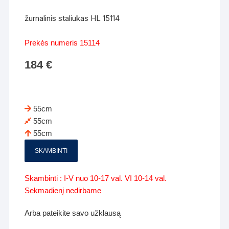
žurnalinis staliukas HL 15114
Prekės numeris 15114
184
€
55cm
55cm
55cm
SKAMBINTI
Skambinti : I-V nuo 10-17 val. VI 10-14 val.
Sekmadienį nedirbame
Arba pateikite savo užklausą