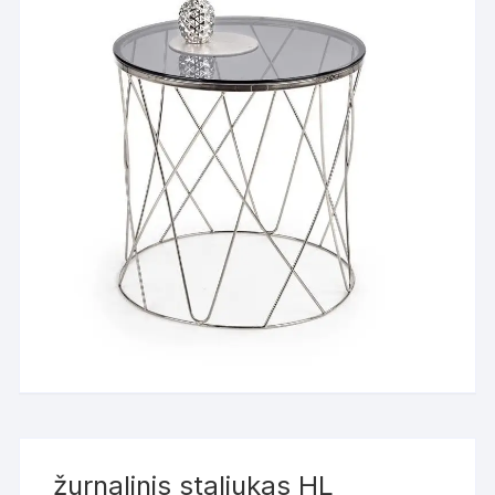
žurnalinis staliukas HL