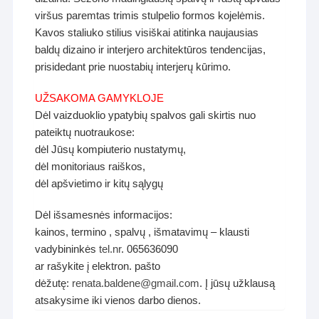
viršus paremtas trimis stulpelio formos kojelėmis.
Kavos staliuko stilius visiškai atitinka naujausias
baldų dizaino ir interjero architektūros tendencijas,
prisidedant prie nuostabių interjerų kūrimo.
UŽSAKOMA GAMYKLOJE
Dėl vaizduoklio ypatybių spalvos gali skirtis nuo
pateiktų nuotraukose:
dėl Jūsų kompiuterio nustatymų,
dėl monitoriaus raiškos,
dėl apšvietimo ir kitų sąlygų
Dėl išsamesnės informacijos:
kainos, termino , spalvų , išmatavimų – klausti
vadybininkės
tel.nr
. 065636090
ar rašykite į elektron. pašto
dėžutę:
renata.baldene@gmail.com
. Į jūsų užklausą
atsakysime iki vienos darbo dienos.