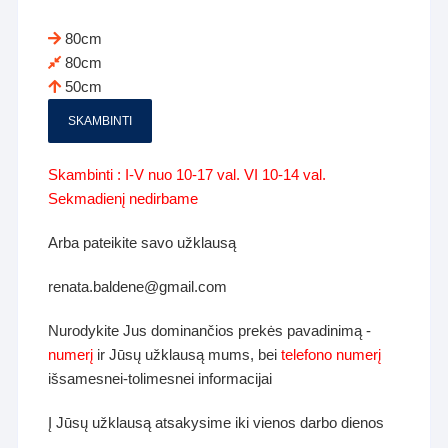
80cm
80cm
50cm
SKAMBINTI
Skambinti : I-V nuo 10-17 val. VI 10-14 val.
Sekmadienį nedirbame
Arba pateikite savo užklausą
renata.baldene@gmail.com
Nurodykite Jus dominančios prekės pavadinimą -
numerį
ir Jūsų užklausą mums, bei
telefono numerį
išsamesnei-tolimesnei informacijai
Į Jūsų užklausą atsakysime iki vienos darbo dienos