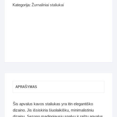
Kategorija:
Žurnaliniai staliukai
APRAŠYMAS
Šis apvalus kavos staliukas yra itin elegantiško
dizaino. Jis išsiskiria šiuolaikišku, minimalistiniu
dizainu. Sezono madingiausių spalvų ir raštų apvalus