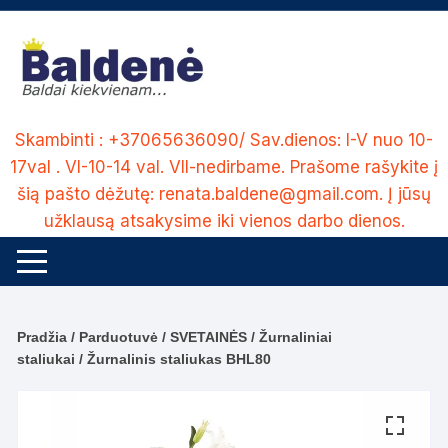
Skip
to
content
Skambinti : +37065636090/ Sav.dienos: I-V nuo 10-
17val . VI-10-14 val. VII-nedirbame. Prašome rašykite į
šią pašto dėžutę: renata.baldene@gmail.com. Į jūsų
užklausą atsakysime iki vienos darbo dienos.
Pradžia
/
Parduotuvė
/
SVETAINĖS
/
Žurnaliniai
staliukai
/ Žurnalinis staliukas BHL80