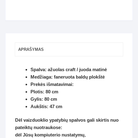
APRAŠYMAS
Spalva: ažuolas craft / juoda matinė
Medžiaga: faneruota baldų plokštė
Prekės išmatavimai:
Plotis: 80 cm
Gylis: 80 cm
Aukštis: 47 cm
Dėl vaizduoklio ypatybių spalvos gali skirtis nuo
pateiktų nuotraukose:
dėl Jūsų kompiuterio nustatymų,