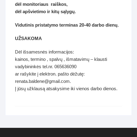
dėl monitoriaus raiškos,
dėl apšvietimo ir kitų sąlygų.
Vidutinis pristatymo terminas 20-40 darbo dienų.
UŽSAKOMA
Dėl išsamesnės informacijos:
kainos, termino , spalvų , išmatavimų – klausti
vadybininkės tel.nr. 065636090
ar rašykite į elektron. pašto dėžutę:
renata.baldene@gmail.com.
Į jūsų užklausą atsakysime iki vienos darbo dienos.