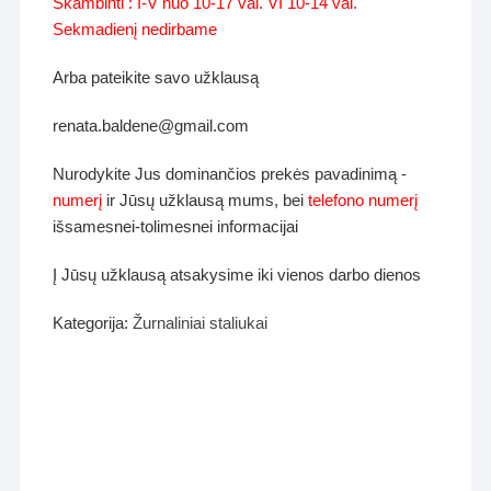
Skambinti : I-V nuo 10-17 val. VI 10-14 val.
Sekmadienį nedirbame
Arba pateikite savo užklausą
renata.baldene@gmail.com
Nurodykite Jus dominančios prekės pavadinimą -
numerį
ir Jūsų užklausą mums, bei
telefono numerį
išsamesnei-tolimesnei informacijai
Į Jūsų užklausą atsakysime iki vienos darbo dienos
Kategorija:
Žurnaliniai staliukai