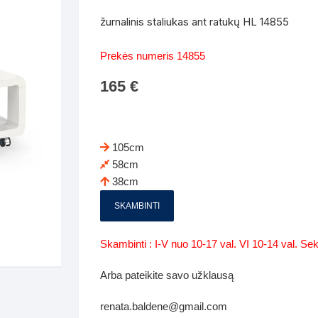
Batų dėžės-suoliukai
Spintos
žurnalinis staliukas ant ratukų HL 14855
 spintoje
Dviaukštės lovos
mi foteliai
Veidrodžiai
Komodo
Prekės numeris 14855
iai
Visi Čiužiniai
Miegamieji foteliai- Sofos
165
€
i
Kabyklos
Kabyklo
os iki 1.10
Kaip išpakuoti čiužinį
Pufai-sėdmaišiai-daiktadėžės
deo
Darbai-galerija
Lentyno
os nuo 1,10 iki 2,00
Vaikų-jaunuolio spintos
105cm
Darbai-ga
58cm
os atidaromom durim 2-4m
Komodos
38cm
tos stumdomom durim 2-
Vaikų -jaunuolio rašomieji stalai
SKAMBINTI
Vaikų ir jaunuolių kėdės
Skambinti : I-V nuo 10-17 val. VI 10-14 val. S
nės spintos
Lentynos
Arba pateikite savo užklausą
nės spintelės
renata.baldene@gmail.com
Čiužiniai – patalynė