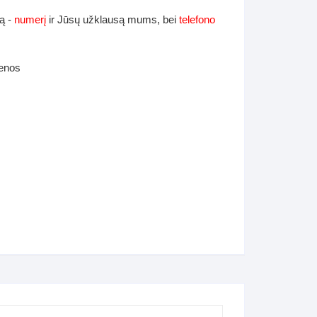
ą -
numerį
ir Jūsų užklausą mums, bei
telefono
ienos