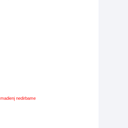
Supynės-supami foteliai
s
Kiti lauko baldai
s
Darbai-galerija
s
lerija
ekmadienį nedirbame