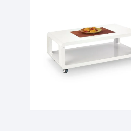
Pakabinamos spintelės
Žurnaliniai staliukai
Miegamieji foteliai
Lovos
Pastatomos spintelės
Komodos/spintelės
Poilsio foteliai-Supa
Čiužin
Stalviršiai
RTV staliukai
Pufai-Minkštasuolia
Spint
Virtuvės priedai
Vitrinos-indaujos
Pufai sėdmaišiai vi
Spint
Kampai – suolai
Darbai-galerija
Darbai-galerija
Spint
valgomojo stalai
Spin
4m
Virtuvės- stalai+kėdės
komplektai
Kampi
Kėdės
Nakti
Baro kėdės