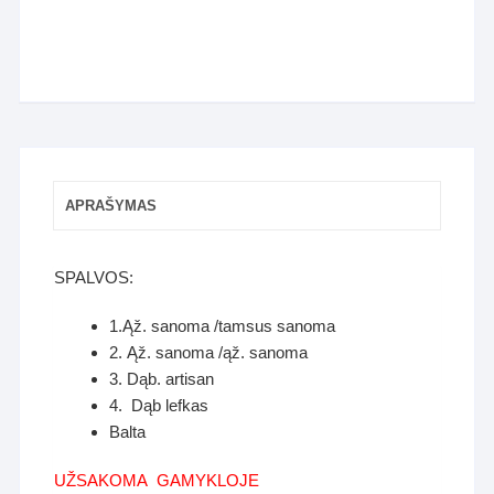
APRAŠYMAS
SPALVOS:
1.Ąž. sanoma /tamsus sanoma
2. Ąž. sanoma /ąž. sanoma
3. Dąb. artisan
4. Dąb lefkas
Balta
UŽSAKOMA GAMYKLOJE