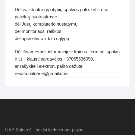
Dėl vaizduoklio ypatybių spalvos gali skirtis nuo
pateiktų nuotraukose:
dėl Jūsų kompiuterio nustatymų,
dėl monitoriaus raiškos,
dėl apšvietimo ir kitų sąlygų
Dėl išsamesnės informacijos: kainos, termino ,spalvų
ir t.t – klausti pardavėjos +37065636090,
ar rašykite į elektron. pašto dėžutę:
renata.baldene@gmail.com
UAB Baldenė - baldai kiekvienam pigiau..