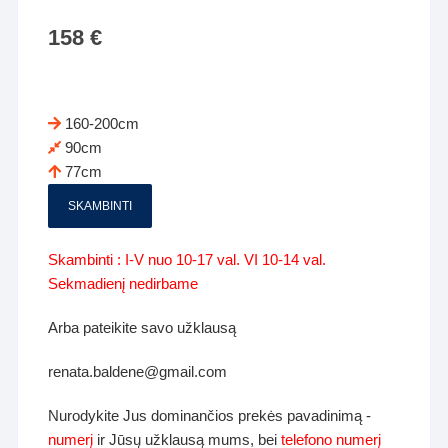
158
€
160-200cm
90cm
77cm
SKAMBINTI
Skambinti : I-V nuo 10-17 val. VI 10-14 val.
Sekmadienį nedirbame
Arba pateikite savo užklausą
renata.baldene@gmail.com
Nurodykite Jus dominančios prekės pavadinimą -
numerį
ir Jūsų užklausą mums, bei
telefono numerį