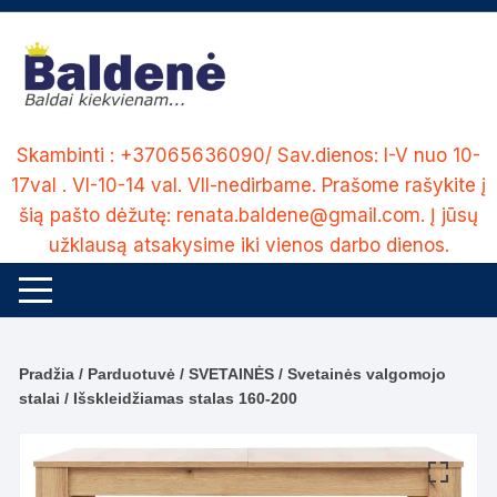
Skip
to
content
Skambinti : +37065636090/ Sav.dienos: I-V nuo 10-
17val . VI-10-14 val. VII-nedirbame. Prašome rašykite į
šią pašto dėžutę: renata.baldene@gmail.com. Į jūsų
užklausą atsakysime iki vienos darbo dienos.
Pradžia
/
Parduotuvė
/
SVETAINĖS
/
Svetainės valgomojo
stalai
/ Išskleidžiamas stalas 160-200