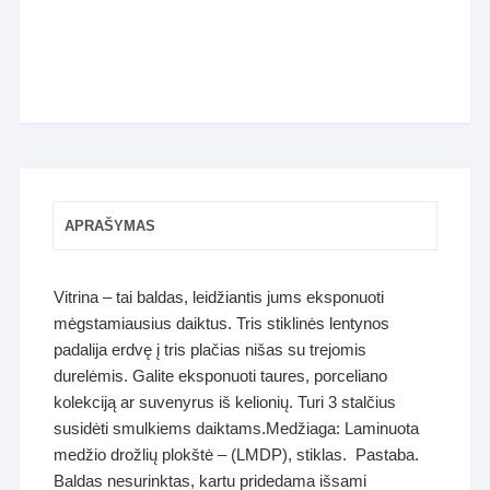
APRAŠYMAS
Vitrina
– tai baldas, leidžiantis jums eksponuoti
mėgstamiausius daiktus. Tris stiklinės lentynos
padalija erdvę į tris plačias nišas su trejomis
durelėmis. Galite eksponuoti taures, porceliano
kolekciją ar suvenyrus iš kelionių. Turi 3 stalčius
susidėti smulkiems daiktams.
Medžiaga: Laminuota
medžio drožlių plokštė – (LMDP), stiklas. Pastaba.
Baldas nesurinktas, kartu pridedama išsami