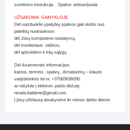
surinkimo instrukcija.
Spalva- artisan/juoda
UŽSAKOMA GAMYKLOJE
Dėl vaizduoklio ypatybių spalvos gali skirtis nuo
pateiktų nuotraukose:
dėl Jūsų kompiuterio nustatymų,
dėl monitoriaus raiškos,
dėl apšvietimo ir kitų sąlygų
Dėl išsamesnės informacijos:
kainos, termino , spalvų , išmatavimų – klausti
vadybininkės tel.nr. +37065636090
ar rašykite į elektron. pašto dėžutę:
renata.baldene@gmail.com.
Į jūsų užklausą atsakysime iki vienos darbo dienos