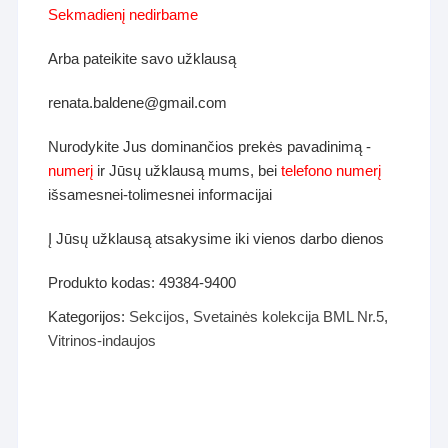
Sekmadienį nedirbame
Arba pateikite savo užklausą
renata.baldene@gmail.com
Nurodykite Jus dominančios prekės pavadinimą -
numerį
ir Jūsų užklausą mums, bei
telefono numerį
išsamesnei-tolimesnei informacijai
Į Jūsų užklausą atsakysime iki vienos darbo dienos
Produkto kodas:
49384-9400
Kategorijos:
Sekcijos
,
Svetainės kolekcija BML Nr.5
,
Vitrinos-indaujos