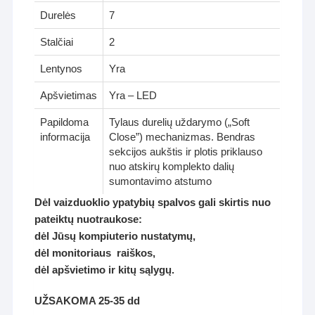
Durelės
7
Stalčiai
2
Lentynos
Yra
Apšvietimas
Yra – LED
Papildoma
Tylaus durelių uždarymo („Soft
informacija
Close”) mechanizmas. Bendras
sekcijos aukštis ir plotis priklauso
nuo atskirų komplekto dalių
sumontavimo atstumo
Dėl vaizduoklio ypatybių spalvos gali skirtis nuo
pateiktų nuotraukose:
dėl Jūsų kompiuterio nustatymų,
dėl monitoriaus raiškos,
dėl apšvietimo ir kitų sąlygų.
UŽSAKOMA 25-35 dd