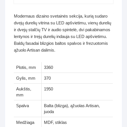
Modernaus dizaino svetainės sekcija, kurią sudaro
dvejų durelių vitrina su LED apšvietimu, vienų durelių
ir dvejų stalčių TV ir audio spintelė, dvi pakabinamos
lentynos ir trejų durelių indauja su LED apšvietimu.
Baldų fasadai blizgios baltos spalvos ir frezuotomis
ąžuolo Artisan dalimis.
Plotis, mm
3360
Gylis, mm
370
Aukštis,
1950
mm
Spalva
Balta (blizga), ąžuolas Artisan,
juoda
Medžiaga
MDF, stiklas