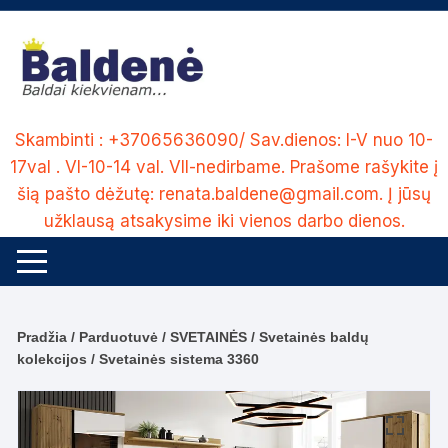
Skip
to
content
Skambinti : +37065636090/ Sav.dienos: I-V nuo 10-
17val . VI-10-14 val. VII-nedirbame. Prašome rašykite į
šią pašto dėžutę: renata.baldene@gmail.com. Į jūsų
užklausą atsakysime iki vienos darbo dienos.
Pradžia
/
Parduotuvė
/
SVETAINĖS
/
Svetainės baldų
kolekcijos
/ Svetainės sistema 3360