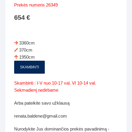
Prekės numeris 26349
654
€
3360cm
370cm
1950cm
SKAMBINTI
Skambinti : I-V nuo 10-17 val. VI 10-14 val.
Sekmadienį nedirbame
Arba pateikite savo užklausą
renata.baldene@gmail.com
Nurodykite Jus dominančios prekės pavadinimą -