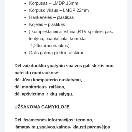
Korpusas – LMDP 16mm
Korpuso viršus – LMDP 22mm
Rankenėlės – plastikas
Kojelės – plastikas
Į komplektą įeina vitrina ,RTV spintelė. pak.
lentyna, paaukštinta komoda
-1,26cm(nuotraukos).
Dalis galima pirkti ir atskirai.
Dėl vaizduoklio ypatybių spalvos gali skirtis nuo
pateiktų nuotraukose:
dėl Jūsų kompiuterio nustatymų,
dėl monitoriaus raiškos,
dėl apšvietimo ir kitų sąlygų.
U
ŽSAKOMA GAMYKLOJE
Dėl išsamesnės informacijos: termino,
išmatavimų,spalvos,kainos- klausti pardavėjos