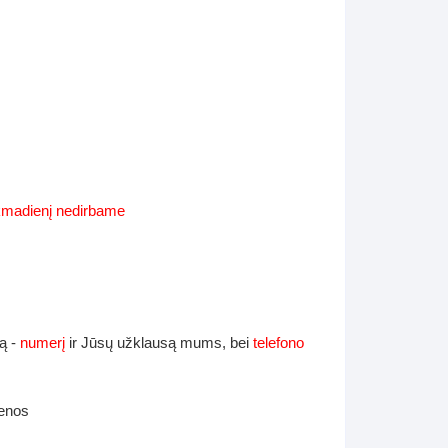
Supynės-supami foteliai
s
Kiti lauko baldai
s
Darbai-galerija
s
ekmadienį nedirbame
lerija
ą -
numerį
ir Jūsų užklausą mums, bei
telefono
ienos