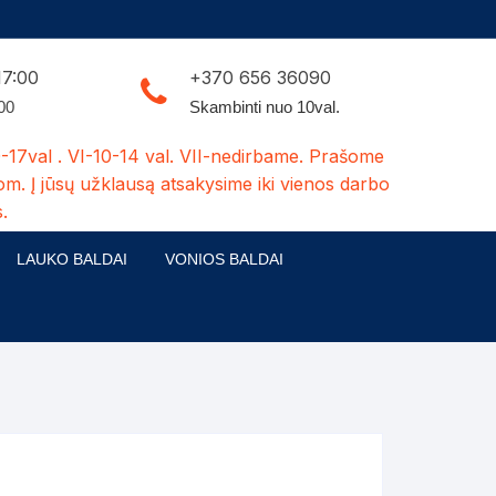
17:00
+370 656 36090
:00
Skambinti nuo 10val.
-17val . VI-10-14 val. VII-nedirbame. Prašome
om. Į jūsų užklausą atsakysime iki vienos darbo
.
LAUKO BALDAI
VONIOS BALDAI
ldų kolekcijos
Medžio masyvo lauko baldai
 stalai
šuns būdos-kiti medžio gaminiai
dės
Pavėsinės -tuoletai-sandėliukai
ilsio kėdės
Šuliniai