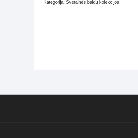
dos
Kategorija:
Svetainės baldų kolekcijos
Pufai sėdmaišiai video
tiniai staliukai
Darbai-galerija
ynės dėžės-Antklodės-
vės-namų tekstilė
i-galerija