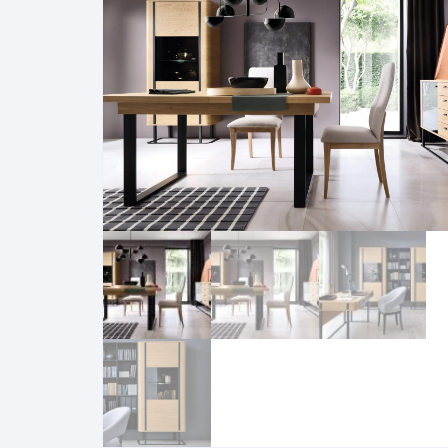
Pakabinamos spintelės
Žurnaliniai staliukai
Miegamieji foteliai
Lovos
Pastatomos spintelės
Komodos/spintelės
Poilsio foteliai-Supa
Čiužin
Stalviršiai
RTV staliukai
Pufai-Minkštasuolia
Spint
Virtuvės priedai
Vitrinos-indaujos
Pufai sėdmaišiai vi
Spint
Kampai – suolai
Darbai-galerija
Darbai-galerija
Spint
valgomojo stalai
Spin
4m
Virtuvės- stalai+kėdės
komplektai
Kampi
Kėdės
Nakti
Baro kėdės