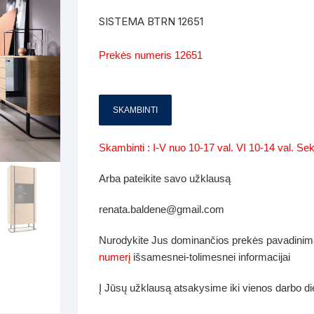
Batų dėžės-suoliukai
Spintos
SISTEMA BTRN 12651
 spintoje
Dviaukštės lovos
mi foteliai
Veidrodžiai
Komodo
Prekės numeris 12651
iai
Visi Čiužiniai
Miegamieji foteliai- Sofos
i
Kabyklos
Kabyklo
os iki 1.10
Kaip išpakuoti čiužinį
Pufai-sėdmaišiai-daiktadėžės
SKAMBINTI
deo
Darbai-galerija
Lentyno
os nuo 1,10 iki 2,00
Vaikų-jaunuolio spintos
Skambinti : I-V nuo 10-17 val. VI 10-14 val. S
Darbai-ga
os atidaromom durim 2-4m
Komodos
Arba pateikite savo užklausą
tos stumdomom durim 2-
Vaikų -jaunuolio rašomieji stalai
renata.baldene@gmail.com
Vaikų ir jaunuolių kėdės
Nurodykite Jus dominančios prekės pavadinim
nės spintos
numerį
išsamesnei-tolimesnei informacijai
Lentynos
nės spintelės
Į Jūsų užklausą atsakysime iki vienos darbo d
Čiužiniai – patalynė