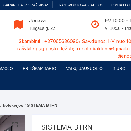
GARANTIJA IR GRĄŽINIMAS
TRANSPORTO PASLAUGOS
KONTAKTAI
Jonava
I-V 10:00 - 
Turgaus g. 22
VI 10:00 - 14
Skambinti : +37065636090/ Sav.dienos: I-V nuo 10
rašykite į šią pašto dėžutę: renata.baldene@gmail.c
dienos
AMOJO
PRIEŠKAMBARIO
VAIKŲ-JAUNUOLIO
BIURO
enelės
ų ir Miegamojo baldų
Prieškambario baldų kolekcijos
Vaikų jaunuolio baldų kolekcijos
Biuro ba
cijos
ontavimas
Standartiniai prieškambariai
Jaunuolio standartiniai
Rašomieji
mojo baldų komplektai
komlektai-sekcijos
ų kolekcijos
/ SISTEMA BTRN
ija
Prieškambario spintos
Biuro kė
 su audiniu
Kušetės
Komodos
Darbo-po
SISTEMA BTRN
tinės lovos
Lovos