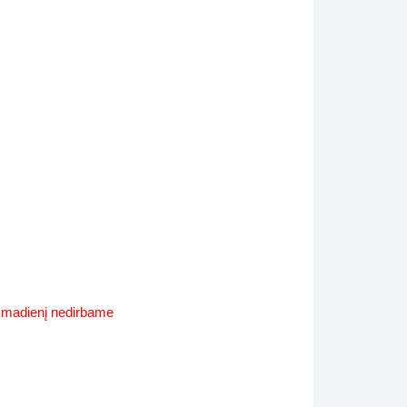
Supynės-supami foteliai
s
Kiti lauko baldai
s
Darbai-galerija
s
lerija
ekmadienį nedirbame