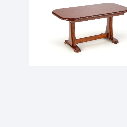
Pakabinamos spintelės
Žurnaliniai staliukai
Miegamieji foteliai
Lovos
Pastatomos spintelės
Komodos/spintelės
Poilsio foteliai-Supa
Čiužin
Stalviršiai
RTV staliukai
Pufai-Minkštasuolia
Spint
Virtuvės priedai
Vitrinos-indaujos
Pufai sėdmaišiai vi
Spint
Kampai – suolai
Darbai-galerija
Darbai-galerija
Spint
valgomojo stalai
Spin
4m
Virtuvės- stalai+kėdės
komplektai
Kampi
Kėdės
Nakti
Baro kėdės