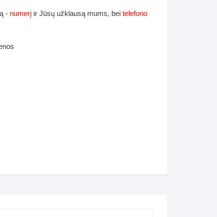
ą -
numerį
ir Jūsų užklausą mums, bei
telefono
ienos