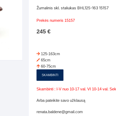
Batų dėžės-suoliukai
Spintos
Žurnalinis skl. staliukas BHL125-163 15157
 spintoje
Dviaukštės lovos
mi foteliai
Veidrodžiai
Komodo
Prekės numeris 15157
iai
Visi Čiužiniai
Miegamieji foteliai- Sofos
245
€
i
Kabyklos
Kabyklo
os iki 1.10
Kaip išpakuoti čiužinį
Pufai-sėdmaišiai-daiktadėžės
deo
Darbai-galerija
Lentyno
os nuo 1,10 iki 2,00
Vaikų-jaunuolio spintos
125-163cm
Darbai-ga
65cm
os atidaromom durim 2-4m
Komodos
60-75cm
tos stumdomom durim 2-
Vaikų -jaunuolio rašomieji stalai
SKAMBINTI
Vaikų ir jaunuolių kėdės
Skambinti : I-V nuo 10-17 val. VI 10-14 val. S
nės spintos
Lentynos
Arba pateikite savo užklausą
nės spintelės
renata.baldene@gmail.com
Čiužiniai – patalynė