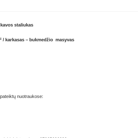
kavos staliukas
DF / karkasas – bukmedžio masyvas
 pateiktų nuotraukose: