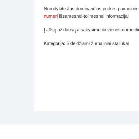
dos
Nurodykite Jus dominančios prekės pavadinim
Pufai sėdmaišiai video
numerį
išsamesnei-tolimesnei informacijai
tiniai staliukai
Darbai-galerija
Į Jūsų užklausą atsakysime iki vienos darbo d
ynės dėžės-Antklodės-
vės-namų tekstilė
Kategorija:
Skleidžiami žurnaliniai staliukai
i-galerija