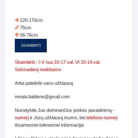
120-170cm
75cm
56-76cm
SKAMBINTI
Skambinti : I-V nuo 10-17 val. VI 10-14 val.
Sekmadienį nedirbame
Arba pateikite savo užklausą
renata.baldene@gmail.com
Nurodykite Jus dominančios prekės pavadinimą -
numerį
ir Jūsų užklausą mums, bei
telefono numerį
išsamesnei-tolimesnei informacijai