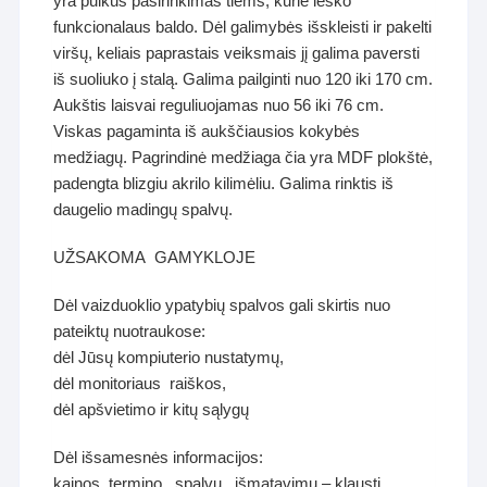
yra puikus pasirinkimas tiems, kurie ieško
funkcionalaus baldo. Dėl galimybės išskleisti ir pakelti
viršų, keliais paprastais veiksmais jį galima paversti
iš suoliuko į stalą. Galima pailginti nuo 120 iki 170 cm.
Aukštis laisvai reguliuojamas nuo 56 iki 76 cm.
Viskas pagaminta iš aukščiausios kokybės
medžiagų. Pagrindinė medžiaga čia yra MDF plokštė,
padengta blizgiu akrilo kilimėliu. Galima rinktis iš
daugelio madingų spalvų.
UŽSAKOMA GAMYKLOJE
Dėl vaizduoklio ypatybių spalvos gali skirtis nuo
pateiktų nuotraukose:
dėl Jūsų kompiuterio nustatymų,
dėl monitoriaus raiškos,
dėl apšvietimo ir kitų sąlygų
Dėl išsamesnės informacijos:
kainos, termino , spalvų , išmatavimų – klausti