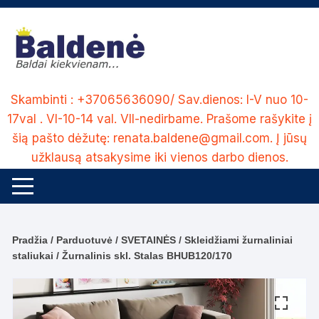
Skip
to
content
Skambinti : +37065636090/ Sav.dienos: I-V nuo 10-
17val . VI-10-14 val. VII-nedirbame. Prašome rašykite į
šią pašto dėžutę: renata.baldene@gmail.com. Į jūsų
užklausą atsakysime iki vienos darbo dienos.
Pradžia
/
Parduotuvė
/
SVETAINĖS
/
Skleidžiami žurnaliniai
staliukai
/ Žurnalinis skl. Stalas BHUB120/170