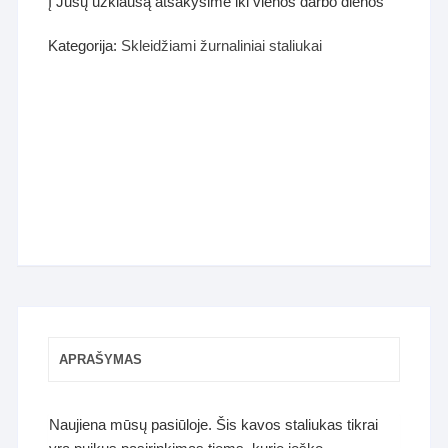
Į Jūsų užklausą atsakysime iki vienos darbo dienos
Kategorija:
Skleidžiami žurnaliniai staliukai
APRAŠYMAS
Naujiena mūsų pasiūloje. Šis kavos staliukas tikrai