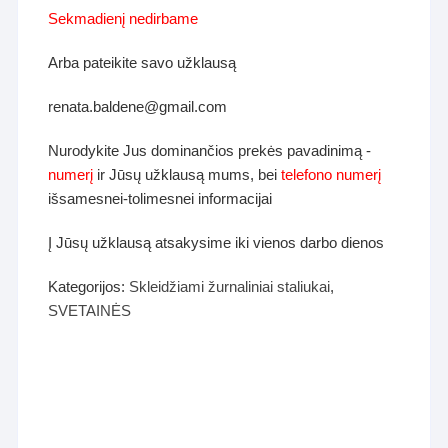
Sekmadienį nedirbame
Arba pateikite savo užklausą
renata.baldene@gmail.com
Nurodykite Jus dominančios prekės pavadinimą -
numerį
ir Jūsų užklausą mums, bei
telefono numerį
išsamesnei-tolimesnei informacijai
Į Jūsų užklausą atsakysime iki vienos darbo dienos
Kategorijos:
Skleidžiami žurnaliniai staliukai
,
SVETAINĖS