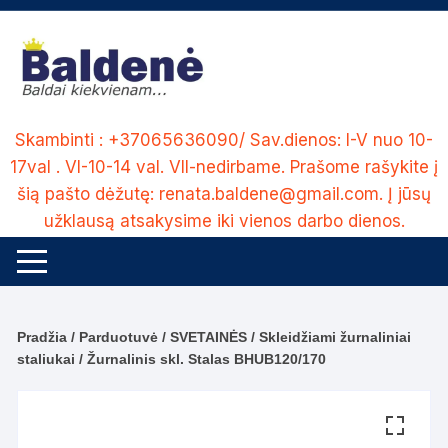
Skip
to
content
Skambinti : +37065636090/ Sav.dienos: I-V nuo 10-
17val . VI-10-14 val. VII-nedirbame. Prašome rašykite į
šią pašto dėžutę: renata.baldene@gmail.com. Į jūsų
užklausą atsakysime iki vienos darbo dienos.
Pradžia
/
Parduotuvė
/
SVETAINĖS
/
Skleidžiami žurnaliniai
staliukai
/ Žurnalinis skl. Stalas BHUB120/170