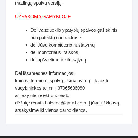
madingų spalvų versijų.
UŽSAKOMA GAMYKLOJE
Dėl vaizduoklio ypatybių spalvos gali skirtis
nuo pateiktų nuotraukose:
dėl Jūsų kompiuterio nustatymų,
dėl monitoriaus raiškos,
dėl apšvietimo ir kitų sąlygų
Dėl išsamesnės informacijos:
kainos, termino , spalvų , išmatavimų – klausti
vadybininkės
tel.nr
. +37065636090
ar rašykite į elektron. pašto
dėžutę:
renata.baldene@gmail.com
. Į jūsų užklausą
atsakysime iki vienos darbo dienos.