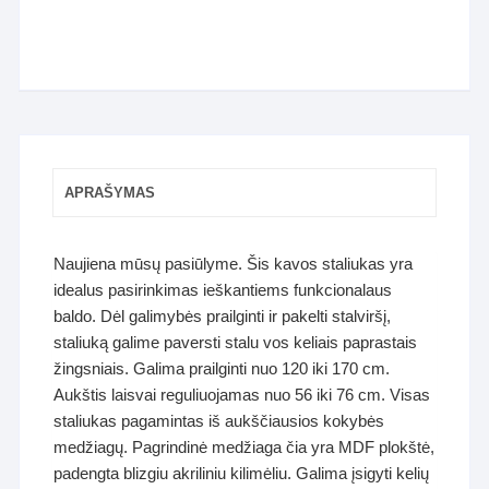
APRAŠYMAS
Naujiena mūsų pasiūlyme. Šis kavos staliukas yra
idealus pasirinkimas ieškantiems funkcionalaus
baldo. Dėl galimybės prailginti ir pakelti stalviršį,
staliuką galime paversti stalu vos keliais paprastais
žingsniais. Galima prailginti nuo 120 iki 170 cm.
Aukštis laisvai reguliuojamas nuo 56 iki 76 cm. Visas
staliukas pagamintas iš aukščiausios kokybės
medžiagų. Pagrindinė medžiaga čia yra MDF plokštė,
padengta blizgiu akriliniu kilimėliu. Galima įsigyti kelių