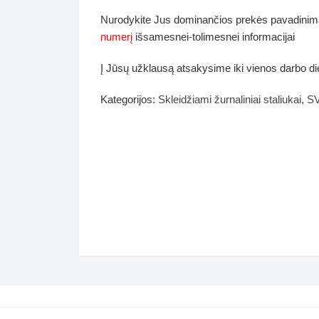
dos
Nurodykite Jus dominančios prekės pavadinim
Pufai sėdmaišiai video
numerį
išsamesnei-tolimesnei informacijai
tiniai staliukai
Darbai-galerija
Į Jūsų užklausą atsakysime iki vienos darbo d
ynės dėžės-Antklodės-
vės-namų tekstilė
Kategorijos:
Skleidžiami žurnaliniai staliukai
,
S
i-galerija