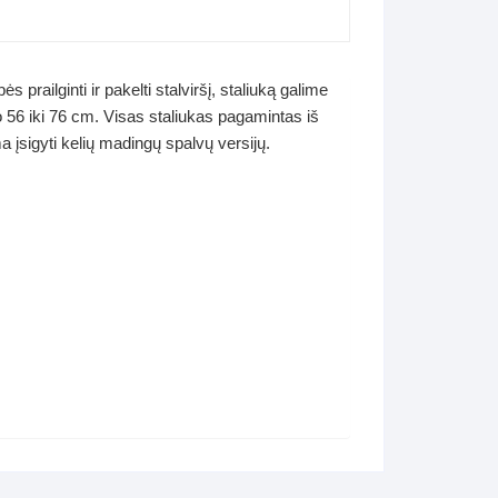
railginti ir pakelti stalviršį, staliuką galime
uo 56 iki 76 cm. Visas staliukas pagamintas iš
 įsigyti kelių madingų spalvų versijų.