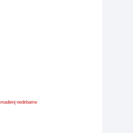
Supynės-supami foteliai
s
Kiti lauko baldai
s
Darbai-galerija
s
lerija
ekmadienį nedirbame