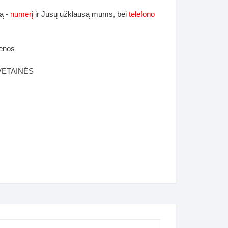
ą -
numerį
ir Jūsų užklausą mums, bei
telefono
ienos
VETAINĖS