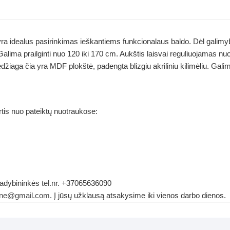
idealus pasirinkimas ieškantiems funkcionalaus baldo. Dėl galimybės p
 Galima prailginti nuo 120 iki 170 cm. Aukštis laisvai reguliuojamas n
ga čia yra MDF plokštė, padengta blizgiu akriliniu kilimėliu. Galima
rtis nuo pateiktų nuotraukose:
 vadybininkės
tel.nr
. +37065636090
dene@gmail.com
. Į jūsų užklausą atsakysime iki vienos darbo dienos.