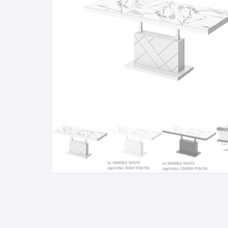
Pakabinamos spintelės
Žurnaliniai staliukai
Miegamieji foteliai
Lovos
Pastatomos spintelės
Komodos/spintelės
Poilsio foteliai-Supa
Čiužin
Stalviršiai
RTV staliukai
Pufai-Minkštasuolia
Spint
Virtuvės priedai
Vitrinos-indaujos
Pufai sėdmaišiai vi
Spint
Kampai – suolai
Darbai-galerija
Darbai-galerija
Spint
valgomojo stalai
Spin
4m
Virtuvės- stalai+kėdės
komplektai
Kampi
Kėdės
Nakti
Baro kėdės