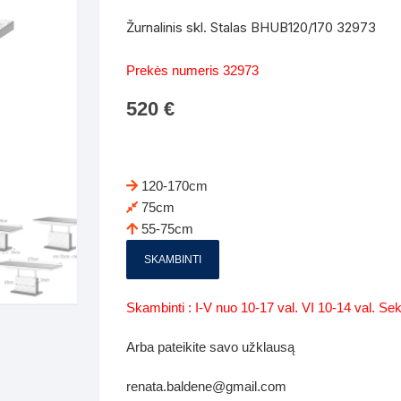
Batų dėžės-suoliukai
Spintos
Žurnalinis skl. Stalas BHUB120/170 32973
 spintoje
Dviaukštės lovos
mi foteliai
Veidrodžiai
Komodo
Prekės numeris 32973
iai
Visi Čiužiniai
Miegamieji foteliai- Sofos
520
€
i
Kabyklos
Kabyklo
os iki 1.10
Kaip išpakuoti čiužinį
Pufai-sėdmaišiai-daiktadėžės
deo
Darbai-galerija
Lentyno
os nuo 1,10 iki 2,00
Vaikų-jaunuolio spintos
120-170cm
Darbai-ga
75cm
os atidaromom durim 2-4m
Komodos
55-75cm
tos stumdomom durim 2-
Vaikų -jaunuolio rašomieji stalai
SKAMBINTI
Vaikų ir jaunuolių kėdės
Skambinti : I-V nuo 10-17 val. VI 10-14 val. S
nės spintos
Lentynos
Arba pateikite savo užklausą
nės spintelės
renata.baldene@gmail.com
Čiužiniai – patalynė