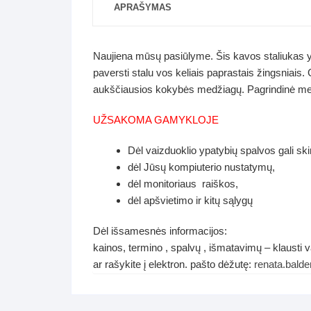
APRAŠYMAS
Naujiena mūsų pasiūlyme. Šis kavos staliukas yra 
paversti stalu vos keliais paprastais žingsniais.
aukščiausios kokybės medžiagų. Pagrindinė medžia
UŽSAKOMA GAMYKLOJE
Dėl vaizduoklio ypatybių spalvos gali ski
dėl Jūsų kompiuterio nustatymų,
dėl monitoriaus raiškos,
dėl apšvietimo ir kitų sąlygų
Dėl išsamesnės informacijos:
kainos, termino , spalvų , išmatavimų – klausti
ar rašykite į elektron. pašto dėžutę:
renata.bal