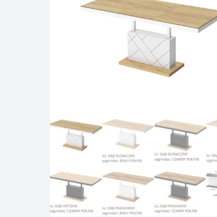
Pakabinamos spintelės
Žurnaliniai staliukai
Miegamieji foteliai
Lovos
Pastatomos spintelės
Komodos/spintelės
Poilsio foteliai-Supa
Čiužin
Stalviršiai
RTV staliukai
Pufai-Minkštasuolia
Spint
Virtuvės priedai
Vitrinos-indaujos
Pufai sėdmaišiai vi
Spint
Kampai – suolai
Darbai-galerija
Darbai-galerija
Spint
valgomojo stalai
Spin
4m
Virtuvės- stalai+kėdės
komplektai
Kampi
Kėdės
Nakti
Baro kėdės