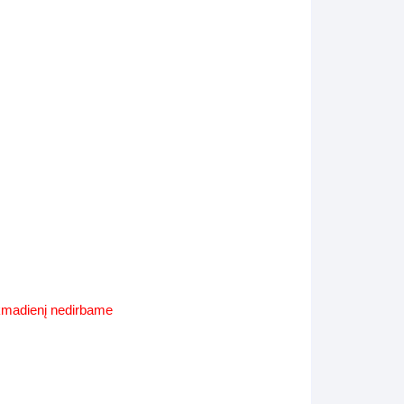
Supynės-supami foteliai
s
Kiti lauko baldai
s
Darbai-galerija
s
lerija
ekmadienį nedirbame