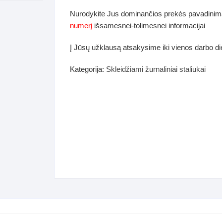
dos
Nurodykite Jus dominančios prekės pavadinim
Pufai sėdmaišiai video
numerį
išsamesnei-tolimesnei informacijai
tiniai staliukai
Darbai-galerija
Į Jūsų užklausą atsakysime iki vienos darbo d
ynės dėžės-Antklodės-
vės-namų tekstilė
Kategorija:
Skleidžiami žurnaliniai staliukai
i-galerija