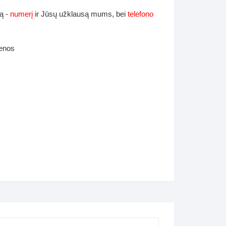
ą -
numerį
ir Jūsų užklausą mums, bei
telefono
ienos