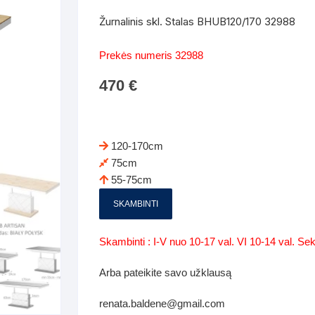
Batų dėžės-suoliukai
Spintos
Žurnalinis skl. Stalas BHUB120/170 32988
 spintoje
Dviaukštės lovos
mi foteliai
Veidrodžiai
Komodo
Prekės numeris 32988
iai
Visi Čiužiniai
Miegamieji foteliai- Sofos
470
€
i
Kabyklos
Kabyklo
os iki 1.10
Kaip išpakuoti čiužinį
Pufai-sėdmaišiai-daiktadėžės
deo
Darbai-galerija
Lentyno
os nuo 1,10 iki 2,00
Vaikų-jaunuolio spintos
120-170cm
Darbai-ga
75cm
os atidaromom durim 2-4m
Komodos
55-75cm
tos stumdomom durim 2-
Vaikų -jaunuolio rašomieji stalai
SKAMBINTI
Vaikų ir jaunuolių kėdės
Skambinti : I-V nuo 10-17 val. VI 10-14 val. S
nės spintos
Lentynos
Arba pateikite savo užklausą
nės spintelės
renata.baldene@gmail.com
Čiužiniai – patalynė