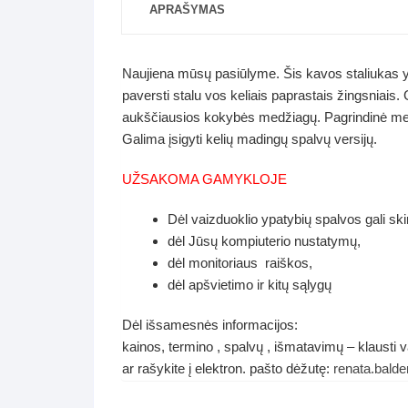
APRAŠYMAS
Naujiena mūsų pasiūlyme. Šis kavos staliukas yra 
paversti stalu vos keliais paprastais žingsniais.
aukščiausios kokybės medžiagų. Pagrindinė medži
Galima įsigyti kelių madingų spalvų versijų.
UŽSAKOMA GAMYKLOJE
Dėl vaizduoklio ypatybių spalvos gali ski
dėl Jūsų kompiuterio nustatymų,
dėl monitoriaus raiškos,
dėl apšvietimo ir kitų sąlygų
Dėl išsamesnės informacijos:
kainos, termino , spalvų , išmatavimų – klausti
ar rašykite į elektron. pašto dėžutę:
renata.bal