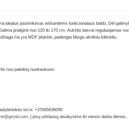
idealus pasirinkimas ieškantiems funkcionalaus baldo. Dėl galimybės p
 Galima prailginti nuo 120 iki 170 cm. Aukštis laisvai reguliuojamas n
aga čia yra MDF plokštė, padengta blizgiu akriliniu kilimėliu.
rtis nuo pateiktų nuotraukose:
 vadybininkės
tel.nr
. +37065636090
dene@gmail.com
. Į jūsų užklausą atsakysime iki vienos darbo dienos.