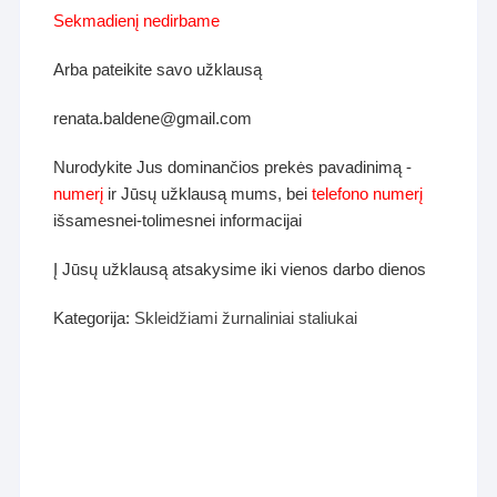
Sekmadienį nedirbame
Arba pateikite savo užklausą
renata.baldene@gmail.com
Nurodykite Jus dominančios prekės pavadinimą -
numerį
ir Jūsų užklausą mums, bei
telefono numerį
išsamesnei-tolimesnei informacijai
Į Jūsų užklausą atsakysime iki vienos darbo dienos
Kategorija:
Skleidžiami žurnaliniai staliukai