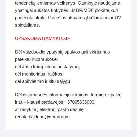
tendencijų lemiamas veiksnys. Gaminyje naudojama
ypatingai aukštos kokybės LMDP/MDF plokštė,kuri
padengta akrilu. Paviršius atsparus įbrėžimams ir UV
spinduliams.
UŽSAKOMA GAMYKLOJE
Dėl vaizduoklio ypatybių spalvos gali skirtis nuo
pateiktų nuotraukose:
dėl Jūsų kompiuterio nustatymų,
dėl monitoriaus raiškos,
dėl apšvietimo ir kitų sąlygų
Dėl išsamesnės informacijos: kainos, termino ,spalvų
ir t.t – klausti pardavėjos +37065636090,
ar rašykite į elektron. pašto dėžutę:
renata.baldene@gmail.com