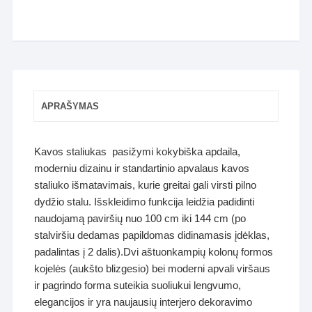
APRAŠYMAS
Kavos staliukas pasižymi kokybiška apdaila,
moderniu dizainu ir standartinio apvalaus kavos
staliuko išmatavimais, kurie greitai gali virsti pilno
dydžio stalu. Išskleidimo funkcija leidžia padidinti
naudojamą paviršių nuo 100 cm iki 144 cm (po
stalviršiu dedamas papildomas didinamasis įdėklas,
padalintas į 2 dalis).Dvi aštuonkampių kolonų formos
kojelės (aukšto blizgesio) bei moderni apvali viršaus
ir pagrindo forma suteikia suoliukui lengvumo,
elegancijos ir yra naujausių interjero dekoravimo