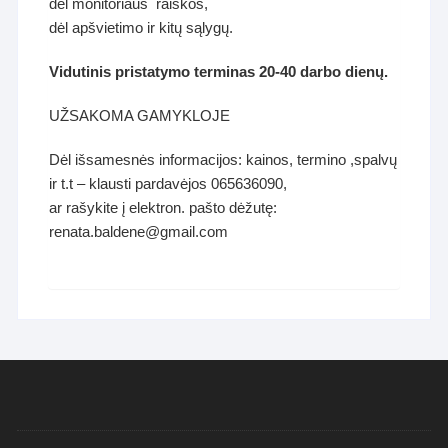
dėl monitoriaus raiškos,
dėl apšvietimo ir kitų sąlygų.
Vidutinis pristatymo terminas 20-40 darbo dienų.
UŽSAKOMA GAMYKLOJE
Dėl išsamesnės informacijos: kainos, termino ,spalvų
ir t.t – klausti pardavėjos 065636090,
ar rašykite į elektron. pašto dėžutę:
renata.baldene@gmail.com