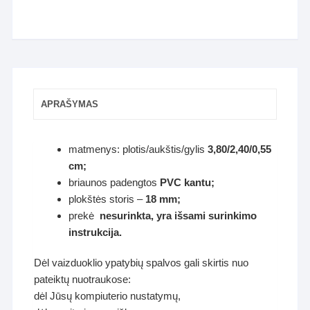
APRAŠYMAS
matmenys: plotis/aukštis/gylis
3,80/2,40/0,55
cm;
briaunos padengtos
PVC kantu;
plokštės storis –
18 mm;
prekė
nesurinkta, yra
išsami surinkimo
instrukcija.
Dėl vaizduoklio ypatybių spalvos gali skirtis nuo
pateiktų nuotraukose:
dėl Jūsų kompiuterio nustatymų,