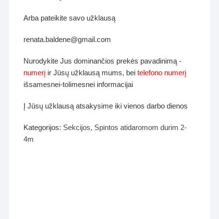
Arba pateikite savo užklausą
renata.baldene@gmail.com
Nurodykite Jus dominančios prekės pavadinimą -
numerį
ir Jūsų užklausą mums, bei
telefono numerį
išsamesnei-tolimesnei informacijai
Į Jūsų užklausą atsakysime iki vienos darbo dienos
Kategorijos:
Sekcijos
,
Spintos atidaromom durim 2-
4m