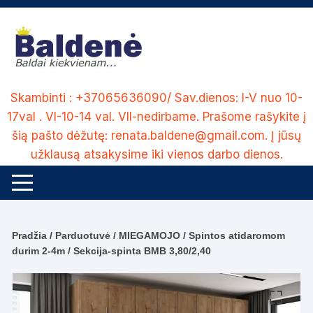
Skip
to
content
Skambinti : +37065636090/ Sav.dienos: I-V nuo 10-
17val . VI-10-14 val. VII-nedirbame. Prašome rašykite į
šią pašto dėžutę: renata.baldene@gmail.com. Į jūsų
užklausą atsakysime iki vienos darbo dienos.
Pradžia
/
Parduotuvė
/
MIEGAMOJO
/
Spintos atidaromom
durim 2-4m
/ Sekcija-spinta BMB 3,80/2,40