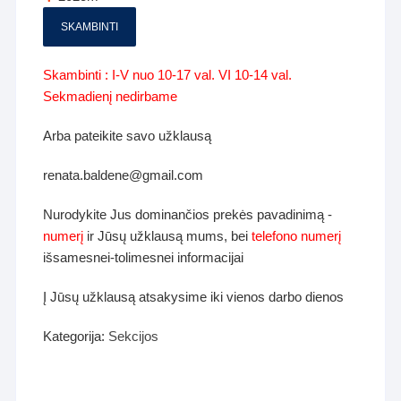
SKAMBINTI
Skambinti : I-V nuo 10-17 val. VI 10-14 val.
Sekmadienį nedirbame
Arba pateikite savo užklausą
renata.baldene@gmail.com
Nurodykite Jus dominančios prekės pavadinimą -
numerį
ir Jūsų užklausą mums, bei
telefono numerį
išsamesnei-tolimesnei informacijai
Į Jūsų užklausą atsakysime iki vienos darbo dienos
Kategorija:
Sekcijos