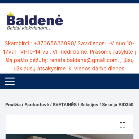
Skip
to
content
Skambinti : +37065636090/ Sav.dienos: I-V nuo 10-
17val . VI-10-14 val. VII-nedirbame. Prašome rašykite į
šią pašto dėžutę: renata.baldene@gmail.com. Į jūsų
užklausą atsakysime iki vienos darbo dienos.
Pradžia
/
Parduotuvė
/
SVETAINĖS
/
Sekcijos
/ Sekcija BID350