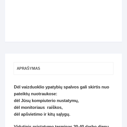
APRAŠYMAS
Dėl vaizduoklio ypatybių spalvos gali skirtis nuo
pateiktų nuotraukose:
dėl Jūsų kompiuterio nustatymų,
dėl monitoriaus raiškos,
dėl apšvietimo ir kitų sąlygų.
Vidutinis pristatymo terminas 20-40 darbo dienų.