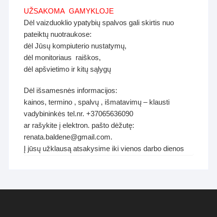
UŽSAKOMA GAMYKLOJE
Dėl vaizduoklio ypatybių spalvos gali skirtis nuo
pateiktų nuotraukose:
dėl Jūsų kompiuterio nustatymų,
dėl monitoriaus raiškos,
dėl apšvietimo ir kitų sąlygų
Dėl išsamesnės informacijos:
kainos, termino , spalvų , išmatavimų – klausti
vadybininkės tel.nr. +37065636090
ar rašykite į elektron. pašto dėžutę:
renata.baldene@gmail.com.
Į jūsų užklausą atsakysime iki vienos darbo dienos