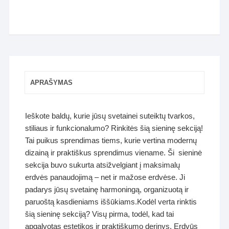
APRAŠYMAS
Ieškote baldų, kurie jūsų svetainei suteiktų tvarkos,
stiliaus ir funkcionalumo? Rinkitės šią sieninę sekciją!
Tai puikus sprendimas tiems, kurie vertina modernų
dizainą ir praktiškus sprendimus viename. Ši sieninė
sekcija buvo sukurta atsižvelgiant į maksimalų
erdvės panaudojimą – net ir mažose erdvėse. Ji
padarys jūsų svetainę harmoningą, organizuotą ir
paruoštą kasdieniams iššūkiams.Kodėl verta rinktis
šią sieninę sekciją? Visų pirma, todėl, kad tai
apgalvotas estetikos ir praktiškumo derinys. Erdvūs