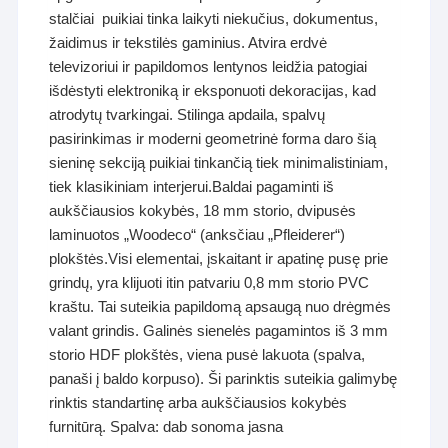
stalčiai puikiai tinka laikyti niekučius, dokumentus,
žaidimus ir tekstilės gaminius. Atvira erdvė
televizoriui ir papildomos lentynos leidžia patogiai
išdėstyti elektroniką ir eksponuoti dekoracijas, kad
atrodytų tvarkingai. Stilinga apdaila, spalvų
pasirinkimas ir moderni geometrinė forma daro šią
sieninę sekciją puikiai tinkančią tiek minimalistiniam,
tiek klasikiniam interjerui.Baldai pagaminti iš
aukščiausios kokybės, 18 mm storio, dvipusės
laminuotos „Woodeco“ (anksčiau „Pfleiderer“)
plokštės.Visi elementai, įskaitant ir apatinę pusę prie
grindų, yra klijuoti itin patvariu 0,8 mm storio PVC
kraštu. Tai suteikia papildomą apsaugą nuo drėgmės
valant grindis. Galinės sienelės pagamintos iš 3 mm
storio HDF plokštės, viena pusė lakuota (spalva,
panaši į baldo korpuso). Ši parinktis suteikia galimybę
rinktis standartinę arba aukščiausios kokybės
furnitūrą. Spalva: dab sonoma jasna