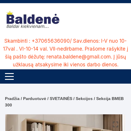
Skip
to
content
Skambinti : +37065636090/ Sav.dienos: I-V nuo 10-
17val . VI-10-14 val. VII-nedirbame. Prašome rašykite į
šią pašto dėžutę: renata.baldene@gmail.com. Į jūsų
užklausą atsakysime iki vienos darbo dienos.
Pradžia
/
Parduotuvė
/
SVETAINĖS
/
Sekcijos
/ Sekcija BMEB
300