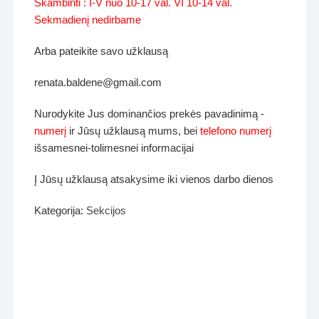
Skambinti : I-V nuo 10-17 val. VI 10-14 val.
Sekmadienį nedirbame
Arba pateikite savo užklausą
renata.baldene@gmail.com
Nurodykite Jus dominančios prekės pavadinimą -
numerį
ir Jūsų užklausą mums, bei
telefono numerį
išsamesnei-tolimesnei informacijai
Į Jūsų užklausą atsakysime iki vienos darbo dienos
Kategorija:
Sekcijos