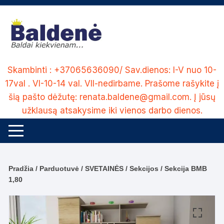
Skip
to
content
Skambinti : +37065636090/ Sav.dienos: I-V nuo 10-
17val . VI-10-14 val. VII-nedirbame. Prašome rašykite į
šią pašto dėžutę: renata.baldene@gmail.com. Į jūsų
užklausą atsakysime iki vienos darbo dienos.
Pradžia
/
Parduotuvė
/
SVETAINĖS
/
Sekcijos
/ Sekcija BMB
1,80