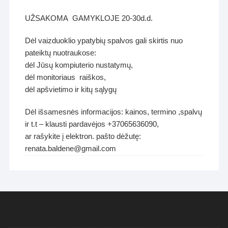
UŽSAKOMA GAMYKLOJE 20-30d.d.
Dėl vaizduoklio ypatybių spalvos gali skirtis nuo
pateiktų nuotraukose:
dėl Jūsų kompiuterio nustatymų,
dėl monitoriaus raiškos,
dėl apšvietimo ir kitų sąlygų
Dėl išsamesnės informacijos: kainos, termino ,spalvų
ir t.t – klausti pardavėjos +37065636090,
ar rašykite į elektron. pašto dėžutę:
renata.baldene@gmail.com