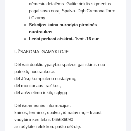
dėmesiu detalėms. Galite rinktis sigmentus
pagal savo norą .Spalva- Dąb Cremona Torro
/ Czarny
Sekcijos kaina nurodyta pirminės
nuotraukos.
Ledai perkasi atskirai- 1vnt -16 eur
UŽSAKOMA GAMYKLOJE
Dėl vaizduoklio ypatybių spalvos gali skirtis nuo
pateiktų nuotraukose:
dėl Jūsų kompiuterio nustatymų,
dėl monitoriaus raiškos,
dėl apšvietimo ir kitų sąlygų
Dėl išsamesnės informacijos:
kainos, termino , spalvų , išmatavimų – klausti
vadybininkės tel.nr. 065636090
ar rašykite į elektron. pašto dėžutę: