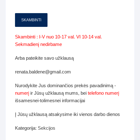
SKAMBINTI
Skambinti : I-V nuo 10-17 val. VI 10-14 val.
Sekmadienį nedirbame
Arba pateikite savo užklausą
renata.baldene@gmail.com
Nurodykite Jus dominančios prekės pavadinimą -
numerį
ir Jūsų užklausą mums, bei
telefono numerį
išsamesnei-tolimesnei informacijai
Į Jūsų užklausą atsakysime iki vienos darbo dienos
Kategorija:
Sekcijos