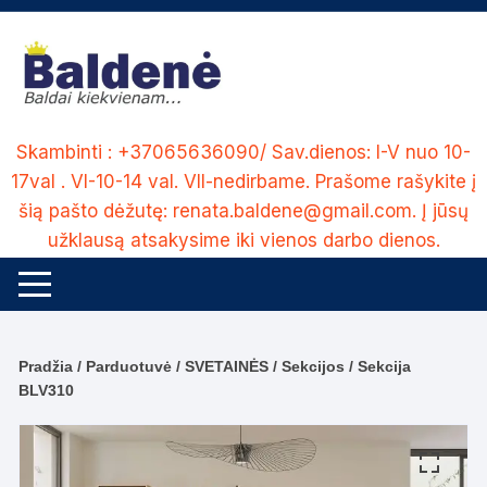
Skip
to
content
Skambinti : +37065636090/ Sav.dienos: I-V nuo 10-
17val . VI-10-14 val. VII-nedirbame. Prašome rašykite į
šią pašto dėžutę: renata.baldene@gmail.com. Į jūsų
užklausą atsakysime iki vienos darbo dienos.
Pradžia
/
Parduotuvė
/
SVETAINĖS
/
Sekcijos
/ Sekcija
BLV310