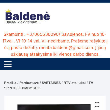
Skip
to
content
Skambinti : +37065636090/ Sav.dienos: I-V nuo 10-
17val . VI-10-14 val. VII-nedirbame. Prašome rašykite į
šią pašto dėžutę: renata.baldene@gmail.com. Į jūsų
užklausą atsakysime iki vienos darbo dienos.
Pradžia
/
Parduotuvė
/
SVETAINĖS
/
RTV staliukai
/ TV
SPINTELĖ BMBOS139