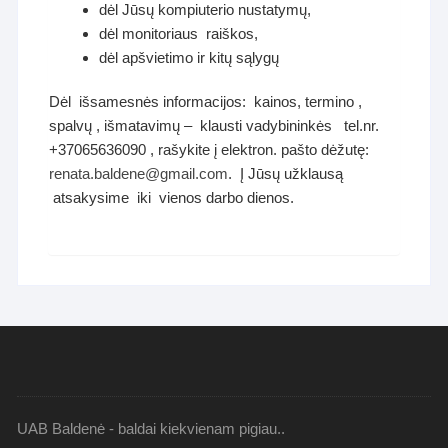
dėl Jūsų kompiuterio nustatymų,
dėl monitoriaus raiškos,
dėl apšvietimo ir kitų sąlygų
Dėl išsamesnės informacijos: kainos, termino ,
spalvų , išmatavimų – klausti vadybininkės tel.nr.
+37065636090 , rašykite į elektron. pašto dėžutę:
renata.baldene@gmail.com
. Į Jūsų užklausą
atsakysime iki vienos darbo dienos.
UAB Baldenė - baldai kiekvienam pigiau..