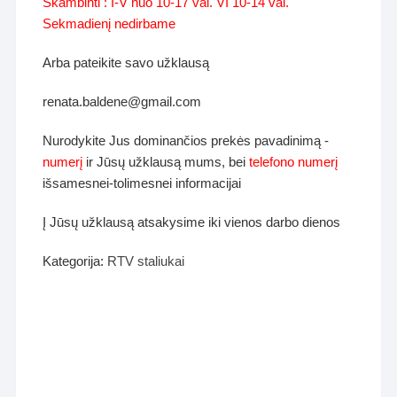
Skambinti : I-V nuo 10-17 val. VI 10-14 val.
Sekmadienį nedirbame
Arba pateikite savo užklausą
renata.baldene@gmail.com
Nurodykite Jus dominančios prekės pavadinimą -
numerį
ir Jūsų užklausą mums, bei
telefono numerį
išsamesnei-tolimesnei informacijai
Į Jūsų užklausą atsakysime iki vienos darbo dienos
Kategorija:
RTV staliukai