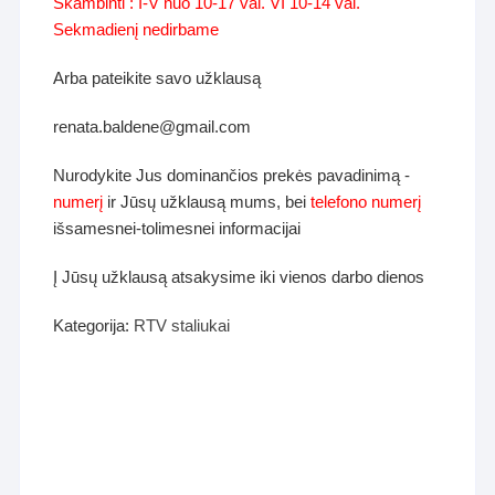
Skambinti : I-V nuo 10-17 val. VI 10-14 val.
Sekmadienį nedirbame
Arba pateikite savo užklausą
renata.baldene@gmail.com
Nurodykite Jus dominančios prekės pavadinimą -
numerį
ir Jūsų užklausą mums, bei
telefono numerį
išsamesnei-tolimesnei informacijai
Į Jūsų užklausą atsakysime iki vienos darbo dienos
Kategorija:
RTV staliukai