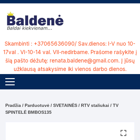
Skip
to
content
Skambinti : +37065636090/ Sav.dienos: I-V nuo 10-
17val . VI-10-14 val. VII-nedirbame. Prašome rašykite į
šią pašto dėžutę: renata.baldene@gmail.com. Į jūsų
užklausą atsakysime iki vienos darbo dienos.
Pradžia
/
Parduotuvė
/
SVETAINĖS
/
RTV staliukai
/ TV
SPINTELĖ BMBOS135