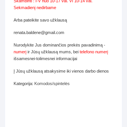
Skambinti : I-V nuo 10-17 val. VI 10-14 val.
Sekmadienį nedirbame
Arba pateikite savo užklausą
renata.baldene@gmail.com
Nurodykite Jus dominančios prekės pavadinimą -
numerį
ir Jūsų užklausą mums, bei
telefono numerį
išsamesnei-tolimesnei informacijai
Į Jūsų užklausą atsakysime iki vienos darbo dienos
Kategorija:
Komodos/spintelės