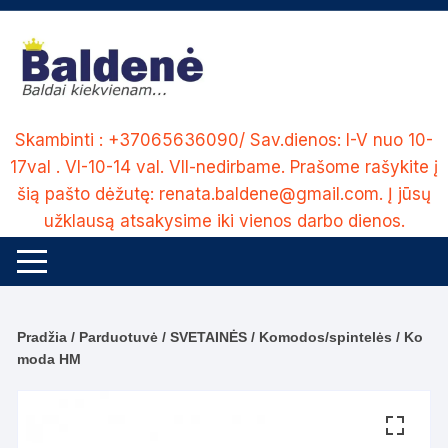
Skip
to
content
Skambinti : +37065636090/ Sav.dienos: I-V nuo 10-
17val . VI-10-14 val. VII-nedirbame. Prašome rašykite į
šią pašto dėžutę: renata.baldene@gmail.com. Į jūsų
užklausą atsakysime iki vienos darbo dienos.
Pradžia
/
Parduotuvė
/
SVETAINĖS
/
Komodos/spintelės
/ Ko
moda HM