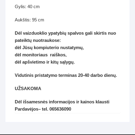
Gylis: 40 cm
Aukštis: 95 cm
Dėl vaizduoklio ypatybių spalvos gali skirtis nuo
pateiktų nuotraukose:
dėl Jūsų kompiuterio nustatymų,
dėl monitoriaus raiškos,
dėl apšvietimo ir kitų sąlygų.
Vidutinis pristatymo terminas 20-40 darbo dienų.
UŽSAKOMA
D
ėl
išsamesnės informacijos ir kainos klausti
P
ardavėjos
– tel. 065636090