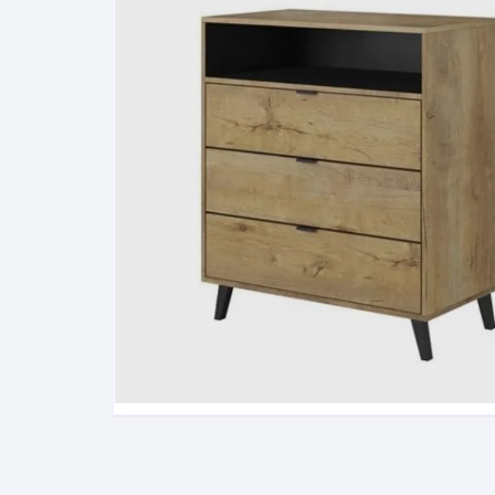
Pakabinamos spintelės
Žurnaliniai staliukai
Miegamieji foteliai
Lovos
Pastatomos spintelės
Komodos/spintelės
Poilsio foteliai-Supa
Čiužin
Stalviršiai
RTV staliukai
Pufai-Minkštasuolia
Spint
Virtuvės priedai
Vitrinos-indaujos
Pufai sėdmaišiai vi
Spint
Kampai – suolai
Darbai-galerija
Darbai-galerija
Spint
valgomojo stalai
Spin
4m
Virtuvės- stalai+kėdės
komplektai
Kampi
Kėdės
Nakti
Baro kėdės