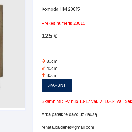
Batų dėžės-suoliukai
Spintos
Komoda HM 23815
 spintoje
Dviaukštės lovos
mi foteliai
Veidrodžiai
Komodo
Prekės numeris 23815
iai
Visi Čiužiniai
Miegamieji foteliai- Sofos
125
€
i
Kabyklos
Kabyklo
os iki 1.10
Kaip išpakuoti čiužinį
Pufai-sėdmaišiai-daiktadėžės
deo
Darbai-galerija
Lentyno
os nuo 1,10 iki 2,00
Vaikų-jaunuolio spintos
80cm
Darbai-ga
45cm
os atidaromom durim 2-4m
Komodos
80cm
tos stumdomom durim 2-
Vaikų -jaunuolio rašomieji stalai
SKAMBINTI
Vaikų ir jaunuolių kėdės
Skambinti : I-V nuo 10-17 val. VI 10-14 val. S
nės spintos
Lentynos
Arba pateikite savo užklausą
nės spintelės
renata.baldene@gmail.com
Čiužiniai – patalynė