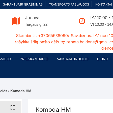
GARANTIJA IR GRĄŽINIMAS
TRANSPORTO PASLAUGOS
KONTAKTAI
Jonava
I-V 10:00 - 
Turgaus g. 22
VI 10:00 - 14
Skambinti : +37065636090/ Sav.dienos: I-V nuo 10
rašykite į šią pašto dėžutę: renata.baldene@gmail.c
dienos
AMOJO
PRIEŠKAMBARIO
VAIKŲ-JAUNUOLIO
BIURO
enelės
ų ir Miegamojo baldų
Prieškambario baldų kolekcijos
Vaikų jaunuolio baldų kolekcijos
Biuro ba
cijos
ontavimas
Standartiniai prieškambariai
Jaunuolio standartiniai
Rašomieji
mojo baldų komplektai
komlektai-sekcijos
elės
/ Komoda HM
ija
Prieškambario spintos
Biuro kė
 su audiniu
Kušetės
Komodos
Darbo-po
Komoda HM
tinės lovos
Lovos