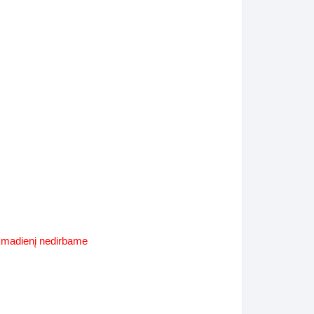
Supynės-supami foteliai
s
Kiti lauko baldai
s
Darbai-galerija
s
lerija
ekmadienį nedirbame