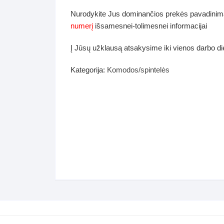
dos
Nurodykite Jus dominančios prekės pavadinim
Pufai sėdmaišiai video
numerį
išsamesnei-tolimesnei informacijai
tiniai staliukai
Darbai-galerija
Į Jūsų užklausą atsakysime iki vienos darbo d
ynės dėžės-Antklodės-
vės-namų tekstilė
Kategorija:
Komodos/spintelės
i-galerija