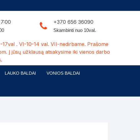
17:00
+370 656 36090
:00
Skambinti nuo 10val.
-17val . VI-10-14 val. VII-nedirbame. Prašome
om. Į jūsų užklausą atsakysime iki vienos darbo
.
LAUKO BALDAI
VONIOS BALDAI
ldų kolekcijos
Medžio masyvo lauko baldai
 stalai
šuns būdos-kiti medžio gaminiai
dės
Pavėsinės -tuoletai-sandėliukai
ilsio kėdės
Šuliniai