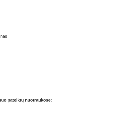
enas
 nuo pateiktų nuotraukose: