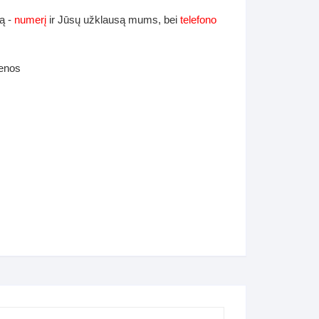
ą -
numerį
ir Jūsų užklausą mums, bei
telefono
ienos