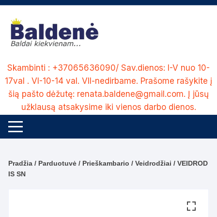
Skip
to
content
Skambinti : +37065636090/ Sav.dienos: I-V nuo 10-
17val . VI-10-14 val. VII-nedirbame. Prašome rašykite į
šią pašto dėžutę: renata.baldene@gmail.com. Į jūsų
užklausą atsakysime iki vienos darbo dienos.
Pradžia
/
Parduotuvė
/
Prieškambario
/
Veidrodžiai
/ VEIDROD
IS SN