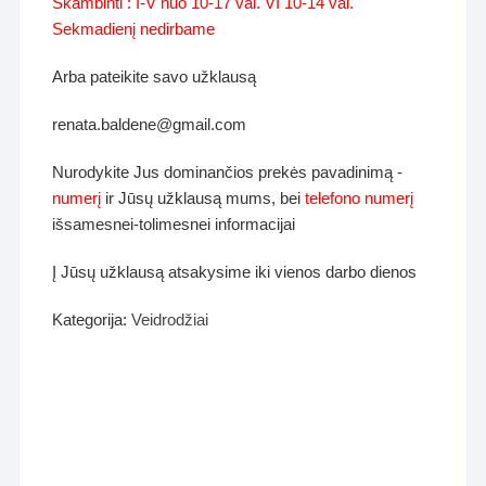
Skambinti : I-V nuo 10-17 val. VI 10-14 val.
Sekmadienį nedirbame
Arba pateikite savo užklausą
renata.baldene@gmail.com
Nurodykite Jus dominančios prekės pavadinimą -
numerį
ir Jūsų užklausą mums, bei
telefono numerį
išsamesnei-tolimesnei informacijai
Į Jūsų užklausą atsakysime iki vienos darbo dienos
Kategorija:
Veidrodžiai