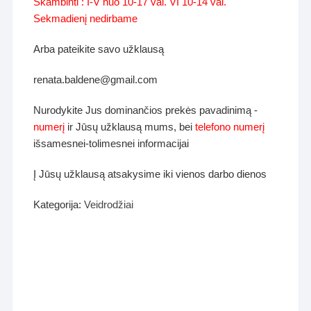
Skambinti : I-V nuo 10-17 val. VI 10-14 val.
Sekmadienį nedirbame
Arba pateikite savo užklausą
renata.baldene@gmail.com
Nurodykite Jus dominančios prekės pavadinimą -
numerį
ir Jūsų užklausą mums, bei
telefono numerį
išsamesnei-tolimesnei informacijai
Į Jūsų užklausą atsakysime iki vienos darbo dienos
Kategorija:
Veidrodžiai