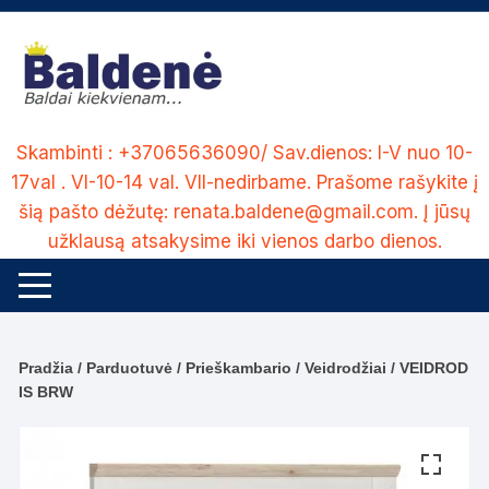
Skip
to
content
Skambinti : +37065636090/ Sav.dienos: I-V nuo 10-
17val . VI-10-14 val. VII-nedirbame. Prašome rašykite į
šią pašto dėžutę: renata.baldene@gmail.com. Į jūsų
užklausą atsakysime iki vienos darbo dienos.
Pradžia
/
Parduotuvė
/
Prieškambario
/
Veidrodžiai
/ VEIDROD
IS BRW