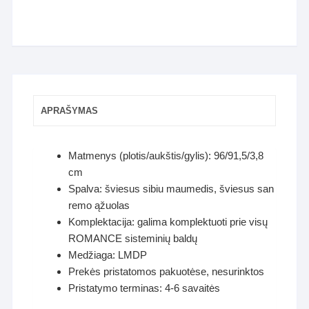
APRAŠYMAS
Matmenys (plotis/aukštis/gylis): 96/91,5/3,8
cm
Spalva: šviesus sibiu maumedis, šviesus san
remo ąžuolas
Komplektacija: galima komplektuoti prie visų
ROMANCE sisteminių baldų
Medžiaga: LMDP
Prekės pristatomos pakuotėse, nesurinktos
Pristatymo terminas: 4-6 savaitės