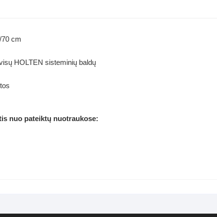
5/70 cm
e visų HOLTEN sisteminių baldų
tos
is nuo pateiktų nuotraukose: