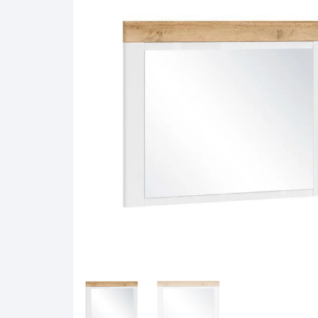
Pakabinamos spintelės
Žurnaliniai staliukai
Miegamieji foteliai
Lovos
Pastatomos spintelės
Komodos/spintelės
Poilsio foteliai-Supa
Čiužin
Stalviršiai
RTV staliukai
Pufai-Minkštasuolia
Spint
Virtuvės priedai
Vitrinos-indaujos
Pufai sėdmaišiai vi
Spint
Kampai – suolai
Darbai-galerija
Darbai-galerija
Spint
valgomojo stalai
Spin
4m
Virtuvės- stalai+kėdės
komplektai
Kampi
Kėdės
Nakti
Baro kėdės