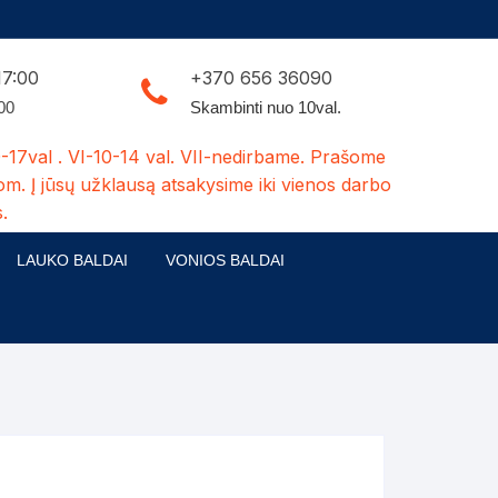
17:00
+370 656 36090
:00
Skambinti nuo 10val.
-17val . VI-10-14 val. VII-nedirbame. Prašome
om. Į jūsų užklausą atsakysime iki vienos darbo
.
LAUKO BALDAI
VONIOS BALDAI
ldų kolekcijos
Medžio masyvo lauko baldai
 stalai
šuns būdos-kiti medžio gaminiai
dės
Pavėsinės -tuoletai-sandėliukai
ilsio kėdės
Šuliniai