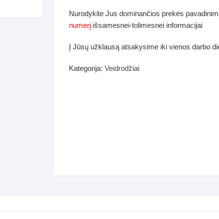
dos
Nurodykite Jus dominančios prekės pavadinim
Pufai sėdmaišiai video
numerį
išsamesnei-tolimesnei informacijai
tiniai staliukai
Darbai-galerija
Į Jūsų užklausą atsakysime iki vienos darbo d
ynės dėžės-Antklodės-
vės-namų tekstilė
Kategorija:
Veidrodžiai
i-galerija