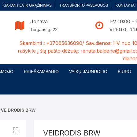
GARANTIJA IR GRĄŽINIMAS
TRANSPORTO PASLAUGOS
KONTAKTAI
Jonava
I-V 10:00 - 
Turgaus g. 22
VI 10:00 - 14
Skambinti : +37065636090/ Sav.dienos: I-V nuo 10
rašykite į šią pašto dėžutę: renata.baldene@gmail.c
dienos
AMOJO
PRIEŠKAMBARIO
VAIKŲ-JAUNUOLIO
BIURO
enelės
ų ir Miegamojo baldų
Prieškambario baldų kolekcijos
Vaikų jaunuolio baldų kolekcijos
Biuro ba
cijos
ontavimas
Standartiniai prieškambariai
Jaunuolio standartiniai
Rašomieji
mojo baldų komplektai
komlektai-sekcijos
 VEIDRODIS BRW
ija
Prieškambario spintos
Biuro kė
 su audiniu
Kušetės
Komodos
Darbo-po
VEIDRODIS BRW
tinės lovos
Lovos