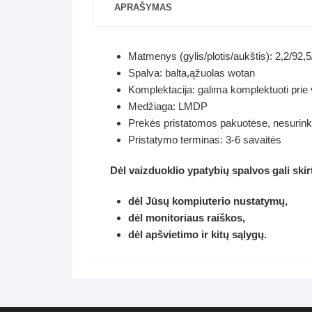
APRAŠYMAS
Matmenys (gylis/plotis/aukštis): 2,2/92,
Spalva: balta,ąžuolas wotan
Komplektacija: galima komplektuoti pri
Medžiaga: LMDP
Prekės pristatomos pakuotėse, nesurink
Pristatymo terminas: 3-6 savaitės
Dėl vaizduoklio ypatybių spalvos gali skirt
dėl Jūsų kompiuterio nustatymų,
dėl monitoriaus raiškos,
dėl apšvietimo ir kitų sąlygų.