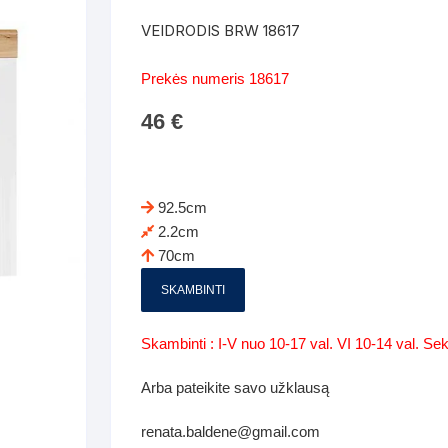
Batų dėžės-suoliukai
Spintos
VEIDRODIS BRW 18617
 spintoje
Dviaukštės lovos
mi foteliai
Veidrodžiai
Komodo
Prekės numeris 18617
iai
Visi Čiužiniai
Miegamieji foteliai- Sofos
46
€
i
Kabyklos
Kabyklo
os iki 1.10
Kaip išpakuoti čiužinį
Pufai-sėdmaišiai-daiktadėžės
deo
Darbai-galerija
Lentyno
os nuo 1,10 iki 2,00
Vaikų-jaunuolio spintos
92.5cm
Darbai-ga
2.2cm
os atidaromom durim 2-4m
Komodos
70cm
tos stumdomom durim 2-
Vaikų -jaunuolio rašomieji stalai
SKAMBINTI
Vaikų ir jaunuolių kėdės
Skambinti : I-V nuo 10-17 val. VI 10-14 val. S
nės spintos
Lentynos
Arba pateikite savo užklausą
nės spintelės
renata.baldene@gmail.com
Čiužiniai – patalynė