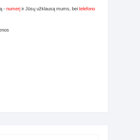
ą -
numerį
ir Jūsų užklausą mums, bei
telefono
ienos