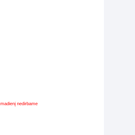
Supynės-supami foteliai
s
Kiti lauko baldai
s
Darbai-galerija
s
lerija
ekmadienį nedirbame