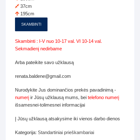
37cm
195cm
SKAMBINTI
Skambinti : I-V nuo 10-17 val. VI 10-14 val.
Sekmadienį nedirbame
Arba pateikite savo užklausą
renata.baldene@gmail.com
Nurodykite Jus dominančios prekės pavadinimą -
numerį
ir Jūsų užklausą mums, bei
telefono numerį
išsamesnei-tolimesnei informacijai
Į Jūsų užklausą atsakysime iki vienos darbo dienos
Kategorija:
Standartiniai prieškambariai