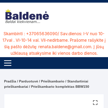
Skip
to
content
Skambinti : +37065636090/ Sav.dienos: I-V nuo 10-
17val . VI-10-14 val. VII-nedirbame. Prašome rašykite į
šią pašto dėžutę: renata.baldene@gmail.com. Į jūsų
užklausą atsakysime iki vienos darbo dienos.
Pradžia
/
Parduotuvė
/
Prieškambario
/
Standartiniai
prieškambariai
/ Prieškambario komplektas BBW150