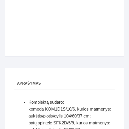
APRAŠYMAS
Komplektą sudaro:
komoda KOM1D1S/10/6, kurios matmenys:
aukštis/plotis/gylis 104/60/37 cm;
batų spintelė SFK2D/5/9, kurios matmenys: