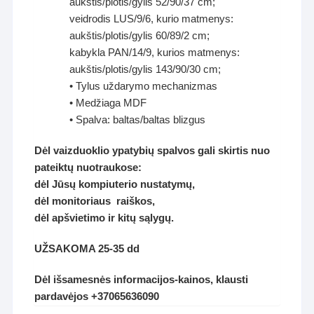
aukštis/plotis/gylis 52/90/37 cm;
veidrodis LUS/9/6, kurio matmenys:
aukštis/plotis/gylis 60/89/2 cm;
kabykla PAN/14/9, kurios matmenys:
aukštis/plotis/gylis 143/90/30 cm;
• Tylus uždarymo mechanizmas
• Medžiaga MDF
• Spalva: baltas/baltas blizgus
Dėl vaizduoklio ypatybių spalvos gali skirtis nuo
pateiktų nuotraukose:
dėl Jūsų kompiuterio nustatymų,
dėl monitoriaus raiškos,
dėl apšvietimo ir kitų sąlygų.
UŽSAKOMA 25-35 dd
Dėl išsamesnės informacijos-kainos, klausti
pardavėjos +37065636090