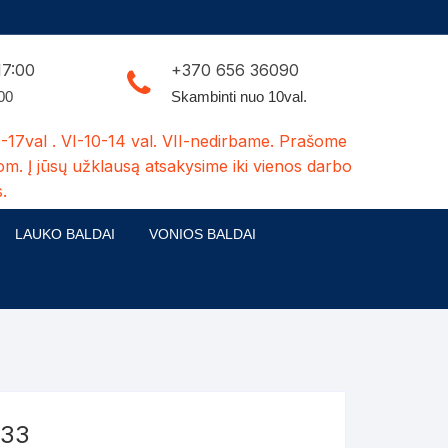
17:00
+370 656 36090
:00
Skambinti nuo 10val.
-17val . VI-10-14 val. VII-nedirbame. Prašome
om. Į jūsų užklausą atsakysime iki vienos darbo
.
LAUKO BALDAI
VONIOS BALDAI
ldų kolekcijos
Medžio masyvo lauko baldai
 stalai
šuns būdos-kiti medžio gaminiai
dės
Pavėsinės -tuoletai-sandėliukai
ilsio kėdės
Šuliniai
233