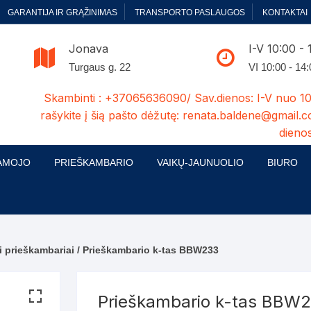
GARANTIJA IR GRĄŽINIMAS
TRANSPORTO PASLAUGOS
KONTAKTAI
Jonava
I-V 10:00 - 
Turgaus g. 22
VI 10:00 - 14
Skambinti : +37065636090/ Sav.dienos: I-V nuo 10
rašykite į šią pašto dėžutę: renata.baldene@gmail.c
dienos
AMOJO
PRIEŠKAMBARIO
VAIKŲ-JAUNUOLIO
BIURO
enelės
ų ir Miegamojo baldų
Prieškambario baldų kolekcijos
Vaikų jaunuolio baldų kolekcijos
Biuro ba
cijos
ontavimas
Standartiniai prieškambariai
Jaunuolio standartiniai
Rašomieji
mojo baldų komplektai
komlektai-sekcijos
i prieškambariai
/ Prieškambario k-tas BBW233
ija
Prieškambario spintos
Biuro kė
 su audiniu
Kušetės
Komodos
Darbo-po
Prieškambario k-tas BBW
tinės lovos
Lovos