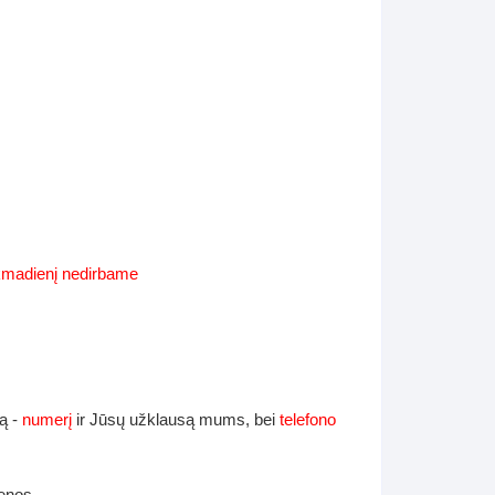
Supynės-supami foteliai
s
Kiti lauko baldai
s
Darbai-galerija
s
lerija
ekmadienį nedirbame
ą -
numerį
ir Jūsų užklausą mums, bei
telefono
ienos