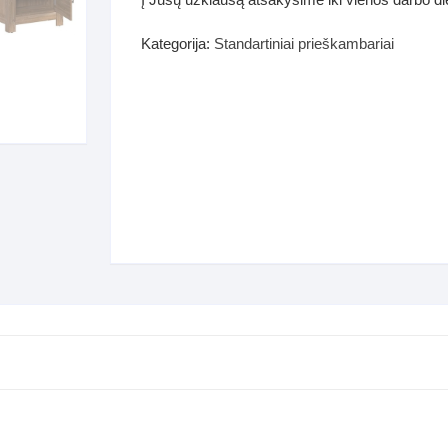
dos
Pufai sėdmaišiai video
Kategorija:
Standartiniai prieškambariai
tiniai staliukai
Darbai-galerija
ynės dėžės-Antklodės-
vės-namų tekstilė
i-galerija