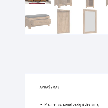
Komo
Galerija-darbai
Kosme
Patal
pagal
Darba
APRAŠYMAS
Matmenys: pagal baldų išdėstymą