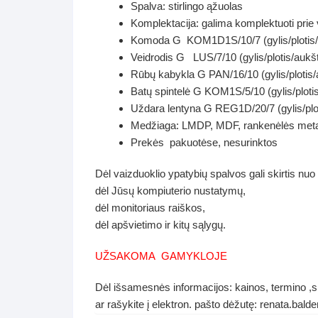
Spalva: stirlingo ąžuolas
Komplektacija: galima komplektuoti prie
Komoda G KOM1D1S/10/7 (gylis/plotis/a
Veidrodis G LUS/7/10 (gylis/plotis/aukš
Rūbų kabykla G PAN/16/10 (gylis/plotis/
Batų spintelė G KOM1S/5/10 (gylis/ploti
Uždara lentyna G REG1D/20/7 (gylis/plot
Medžiaga: LMDP, MDF, rankenėlės meta
Prekės pakuotėse, nesurinktos
Dėl vaizduoklio ypatybių spalvos gali skirtis nuo
dėl Jūsų kompiuterio nustatymų,
dėl monitoriaus raiškos,
dėl apšvietimo ir kitų sąlygų.
UŽSAKOMA GAMYKLOJE
Dėl išsamesnės informacijos: kainos, termino ,s
ar rašykite į elektron. pašto dėžutę: renata.ba