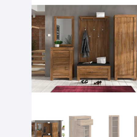
Pakabinamos spintelės
Žurnaliniai staliukai
Miegamieji foteliai
Lovos
Pastatomos spintelės
Komodos/spintelės
Poilsio foteliai-Supa
Čiužin
Stalviršiai
RTV staliukai
Pufai-Minkštasuolia
Spint
Virtuvės priedai
Vitrinos-indaujos
Pufai sėdmaišiai vi
Spint
Kampai – suolai
Darbai-galerija
Darbai-galerija
Spint
valgomojo stalai
Spin
4m
Virtuvės- stalai+kėdės
komplektai
Kampi
Kėdės
Nakti
Baro kėdės