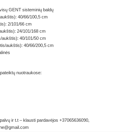
 visų GENT sisteminių baldų
ukštis): 40/66/100,5 cm
tis): 2/101/66 cm
aukštis): 24/101/168 cm
s/aukštis): 40/101/50 cm
is/aukštis): 40/66/200,5 cm
linės
 pateiktų nuotraukose:
palvų ir t.t – klausti pardavėjos +37065636090,
ldene@gmail.com