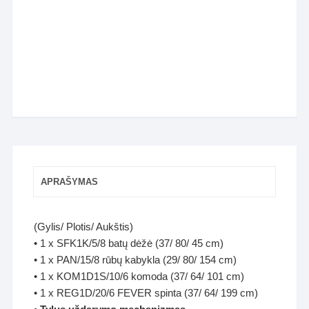
APRAŠYMAS
(Gylis/ Plotis/ Aukštis)
• 1 х SFK1K/5/8 batų dėžė (37/ 80/ 45 cm)
• 1 х PAN/15/8 rūbų kabykla (29/ 80/ 154 cm)
• 1 х KOM1D1S/10/6 komoda (37/ 64/ 101 cm)
• 1 х REG1D/20/6 FEVER spinta (37/ 64/ 199 cm)