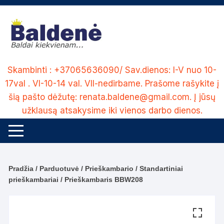
Skip
to
content
Skambinti : +37065636090/ Sav.dienos: I-V nuo 10-
17val . VI-10-14 val. VII-nedirbame. Prašome rašykite į
šią pašto dėžutę: renata.baldene@gmail.com. Į jūsų
užklausą atsakysime iki vienos darbo dienos.
Pradžia
/
Parduotuvė
/
Prieškambario
/
Standartiniai
prieškambariai
/ Prieškambaris BBW208