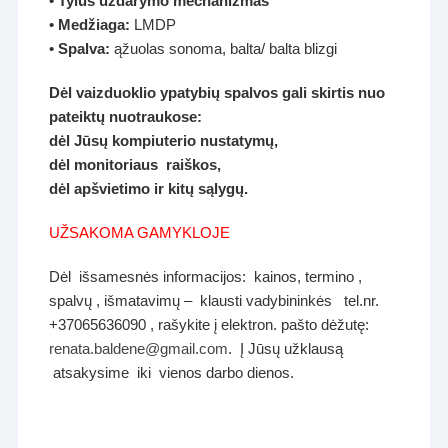
• Tylus uždarymo mechanizmas
• Medžiaga:
LMDP
• Spalva:
ąžuolas sonoma, balta/ balta blizgi
Dėl vaizduoklio ypatybių spalvos gali skirtis nuo
pateiktų nuotraukose:
dėl Jūsų kompiuterio nustatymų,
dėl monitoriaus raiškos,
dėl apšvietimo ir kitų sąlygų.
UŽSAKOMA GAMYKLOJE
Dėl išsamesnės informacijos: kainos, termino ,
spalvų , išmatavimų – klausti vadybininkės tel.nr.
+37065636090 , rašykite į elektron. pašto dėžutę:
renata.baldene@gmail.com
. Į Jūsų užklausą
atsakysime iki vienos darbo dienos.