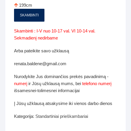
199cm
SKAMBINTI
Skambinti : I-V nuo 10-17 val. VI 10-14 val.
Sekmadienį nedirbame
Arba pateikite savo užklausą
renata.baldene@gmail.com
Nurodykite Jus dominančios prekės pavadinimą -
numerį
ir Jūsų užklausą mums, bei
telefono numerį
išsamesnei-tolimesnei informacijai
Į Jūsų užklausą atsakysime iki vienos darbo dienos
Kategorija:
Standartiniai prieškambariai