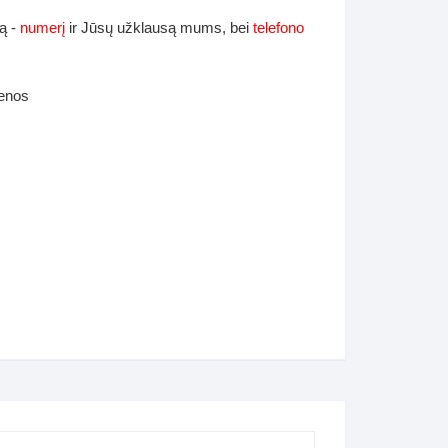
ą -
numerį
ir Jūsų užklausą mums, bei
telefono
ienos