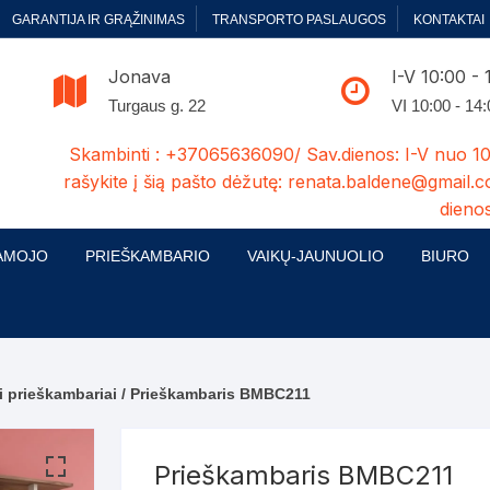
GARANTIJA IR GRĄŽINIMAS
TRANSPORTO PASLAUGOS
KONTAKTAI
Jonava
I-V 10:00 - 
Turgaus g. 22
VI 10:00 - 14
Skambinti : +37065636090/ Sav.dienos: I-V nuo 10
rašykite į šią pašto dėžutę: renata.baldene@gmail.c
dienos
AMOJO
PRIEŠKAMBARIO
VAIKŲ-JAUNUOLIO
BIURO
enelės
ų ir Miegamojo baldų
Prieškambario baldų kolekcijos
Vaikų jaunuolio baldų kolekcijos
Biuro ba
cijos
ontavimas
Standartiniai prieškambariai
Jaunuolio standartiniai
Rašomieji
mojo baldų komplektai
komlektai-sekcijos
i prieškambariai
/ Prieškambaris BMBC211
ija
Prieškambario spintos
Biuro kė
 su audiniu
Kušetės
Komodos
Darbo-po
Prieškambaris BMBC211
tinės lovos
Lovos