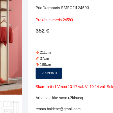
Batų dėžės-suoliukai
Spintos
Prieškambaris BMBC211 24593
 spintoje
Dviaukštės lovos
mi foteliai
Veidrodžiai
Komodo
Prekės numeris 24593
iai
Visi Čiužiniai
Miegamieji foteliai- Sofos
352
€
i
Kabyklos
Kabyklo
os iki 1.10
Kaip išpakuoti čiužinį
Pufai-sėdmaišiai-daiktadėžės
deo
Darbai-galerija
Lentyno
os nuo 1,10 iki 2,00
Vaikų-jaunuolio spintos
211cm
Darbai-ga
37cm
os atidaromom durim 2-4m
Komodos
198cm
tos stumdomom durim 2-
Vaikų -jaunuolio rašomieji stalai
SKAMBINTI
Vaikų ir jaunuolių kėdės
Skambinti : I-V nuo 10-17 val. VI 10-14 val. S
nės spintos
Lentynos
Arba pateikite savo užklausą
nės spintelės
renata.baldene@gmail.com
Čiužiniai – patalynė