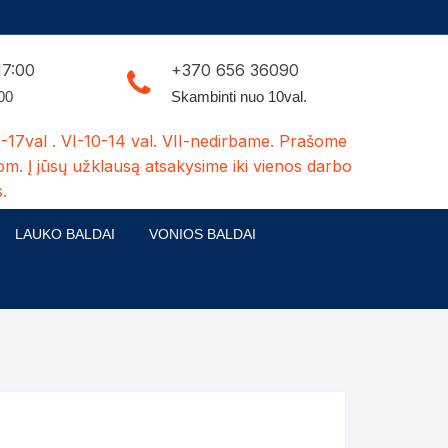
17:00
+370 656 36090
:00
Skambinti nuo 10val.
-17val . VI-10-14 val. VII-nedirbame. Prašome
om. Į jūsų užklausą atsakysime iki vienos darbo
.
LAUKO BALDAI
VONIOS BALDAI
ldų kolekcijos
Medžio masyvo lauko baldai
 stalai
šuns būdos-kiti medžio gaminiai
dės
Pavėsinės -tuoletai-sandėliukai
ilsio kėdės
Šuliniai