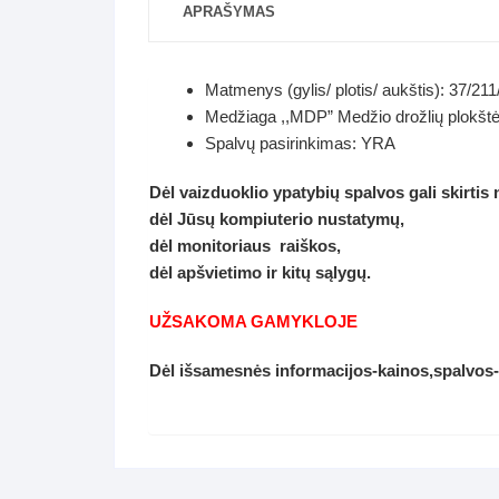
APRAŠYMAS
Matmenys (gylis/ plotis/ aukštis): 37/21
Medžiaga ,,MDP” Medžio drožlių plokšt
Spalvų pasirinkimas: YRA
Dėl vaizduoklio ypatybių spalvos gali skirtis
dėl Jūsų kompiuterio nustatymų,
dėl monitoriaus raiškos,
dėl apšvietimo ir kitų sąlygų.
UŽSAKOMA GAMYKLOJE
Dėl išsamesnės informacijos-kainos,spalvos-