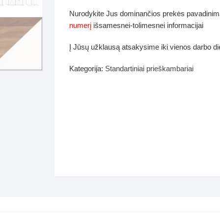
dos
Nurodykite Jus dominančios prekės pavadinim
Pufai sėdmaišiai video
numerį
išsamesnei-tolimesnei informacijai
tiniai staliukai
Darbai-galerija
Į Jūsų užklausą atsakysime iki vienos darbo d
ynės dėžės-Antklodės-
vės-namų tekstilė
Kategorija:
Standartiniai prieškambariai
i-galerija