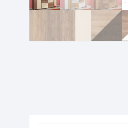
Komo
Galerija-darbai
Kosme
Patal
pagal
Darba