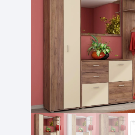
Pakabinamos spintelės
Žurnaliniai staliukai
Miegamieji foteliai
Lovos
Pastatomos spintelės
Komodos/spintelės
Poilsio foteliai-Supa
Čiužin
Stalviršiai
RTV staliukai
Pufai-Minkštasuolia
Spint
Virtuvės priedai
Vitrinos-indaujos
Pufai sėdmaišiai vi
Spint
Kampai – suolai
Darbai-galerija
Darbai-galerija
Spint
valgomojo stalai
Spin
4m
Virtuvės- stalai+kėdės
komplektai
Kampi
Kėdės
Nakti
Baro kėdės