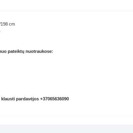
1/198 cm
ė
 nuo pateiktų nuotraukose:
 klausti pardavėjos +37065636090