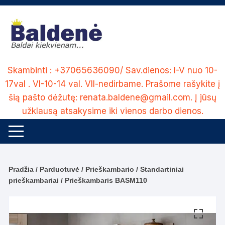
Skip
to
content
Skambinti : +37065636090/ Sav.dienos: I-V nuo 10-
17val . VI-10-14 val. VII-nedirbame. Prašome rašykite į
šią pašto dėžutę: renata.baldene@gmail.com. Į jūsų
užklausą atsakysime iki vienos darbo dienos.
Pradžia
/
Parduotuvė
/
Prieškambario
/
Standartiniai
prieškambariai
/ Prieškambaris BASM110