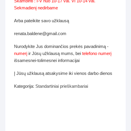
Skambinti : I-V nuo 10-17 val. VI 10-14 val.
Sekmadienį nedirbame
Arba pateikite savo užklausą
renata.baldene@gmail.com
Nurodykite Jus dominančios prekės pavadinimą -
numerį
ir Jūsų užklausą mums, bei
telefono numerį
išsamesnei-tolimesnei informacijai
Į Jūsų užklausą atsakysime iki vienos darbo dienos
Kategorija:
Standartiniai prieškambariai