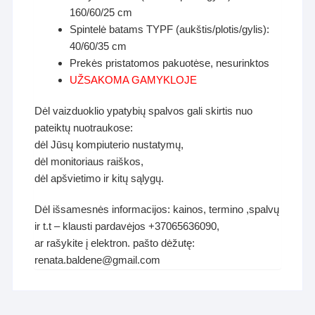
160/60/25 cm
Spintelė batams TYPF (aukštis/plotis/gylis):
40/60/35 cm
Prekės pristatomos pakuotėse, nesurinktos
UŽSAKOMA GAMYKLOJE
Dėl vaizduoklio ypatybių spalvos gali skirtis nuo
pateiktų nuotraukose:
dėl Jūsų kompiuterio nustatymų,
dėl monitoriaus raiškos,
dėl apšvietimo ir kitų sąlygų.
Dėl išsamesnės informacijos: kainos, termino ,spalvų
ir t.t – klausti pardavėjos +37065636090,
ar rašykite į elektron. pašto dėžutę:
renata.baldene@gmail.com