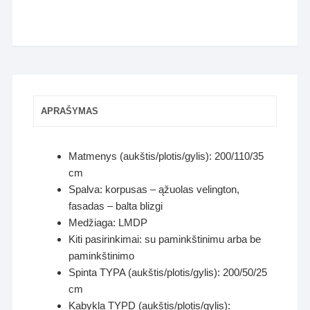
APRAŠYMAS
Matmenys (aukštis/plotis/gylis): 200/110/35
cm
Spalva: korpusas – ąžuolas velington,
fasadas – balta blizgi
Medžiaga: LMDP
Kiti pasirinkimai: su paminkštinimu arba be
paminkštinimo
Spinta TYPA (aukštis/plotis/gylis): 200/50/25
cm
Kabykla TYPD (aukštis/plotis/gylis):