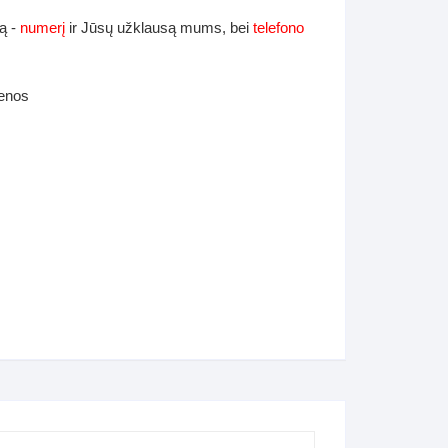
ą -
numerį
ir Jūsų užklausą mums, bei
telefono
ienos