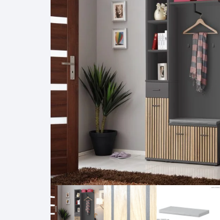
Pakabinamos spintelės
Žurnaliniai staliukai
Miegamieji foteliai
Lovos
Pastatomos spintelės
Komodos/spintelės
Poilsio foteliai-Supa
Čiužin
Stalviršiai
RTV staliukai
Pufai-Minkštasuolia
Spint
Virtuvės priedai
Vitrinos-indaujos
Pufai sėdmaišiai vi
Spint
Kampai – suolai
Darbai-galerija
Darbai-galerija
Spint
valgomojo stalai
Spin
4m
Virtuvės- stalai+kėdės
komplektai
Kampi
Kėdės
Nakti
Baro kėdės