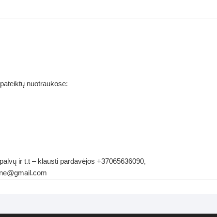
 pateiktų nuotraukose:
palvų ir t.t – klausti pardavėjos +37065636090,
ldene@gmail.com