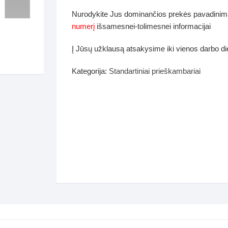
dos
Nurodykite Jus dominančios prekės pavadinim
Pufai sėdmaišiai video
numerį
išsamesnei-tolimesnei informacijai
tiniai staliukai
Darbai-galerija
Į Jūsų užklausą atsakysime iki vienos darbo d
ynės dėžės-Antklodės-
vės-namų tekstilė
Kategorija:
Standartiniai prieškambariai
i-galerija