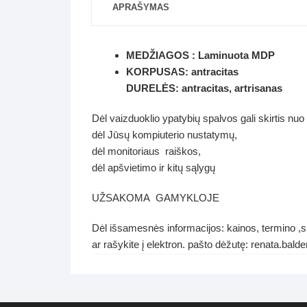
APRAŠYMAS
MEDŽIAGOS : Laminuota MDP
KORPUSAS: antracitas
DURELĖS: antracitas, artrisanas
Dėl vaizduoklio ypatybių spalvos gali skirtis nuo
dėl Jūsų kompiuterio nustatymų,
dėl monitoriaus raiškos,
dėl apšvietimo ir kitų sąlygų
UŽSAKOMA GAMYKLOJE
Dėl išsamesnės informacijos: kainos, termino ,s
ar rašykite į elektron. pašto dėžutę: renata.ba