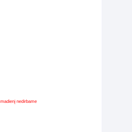
Supynės-supami foteliai
s
Kiti lauko baldai
s
Darbai-galerija
s
lerija
ekmadienį nedirbame