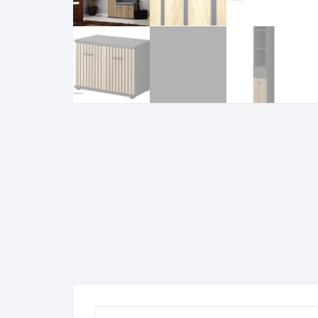
Komo
Galerija-darbai
Kosme
Patal
pagal
Darba