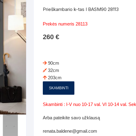
Batų dėžės-suoliukai
Spintos
Prieškambario k-tas I BASM90 28113
 spintoje
Dviaukštės lovos
mi foteliai
Veidrodžiai
Komodo
Prekės numeris 28113
iai
Visi Čiužiniai
Miegamieji foteliai- Sofos
260
€
i
Kabyklos
Kabyklo
os iki 1.10
Kaip išpakuoti čiužinį
Pufai-sėdmaišiai-daiktadėžės
deo
Darbai-galerija
Lentyno
os nuo 1,10 iki 2,00
Vaikų-jaunuolio spintos
90cm
Darbai-ga
32cm
os atidaromom durim 2-4m
Komodos
203cm
tos stumdomom durim 2-
Vaikų -jaunuolio rašomieji stalai
SKAMBINTI
Vaikų ir jaunuolių kėdės
Skambinti : I-V nuo 10-17 val. VI 10-14 val. S
nės spintos
Lentynos
Arba pateikite savo užklausą
nės spintelės
renata.baldene@gmail.com
Čiužiniai – patalynė